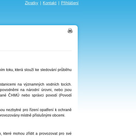
Zkratky
|
Kontakt
|
Přihlášení
ím toku, která slouží ke sledování průběhu
stanicemi na významných vodních tocích.
d povodněmi na národní úrovni, nebo jsou
ované ČHMÚ nebo správci povodí (Povodí
jsou nezbytné pro řízení opatření k ochraně
 provozovány místně příslušnými obcemi.
h, které mohou zřídit a provozovat pro své