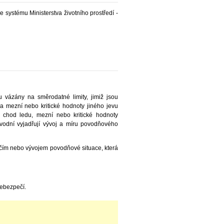
e systému Ministerstva životního prostředí -
 vázány na směrodatné limity, jimiž jsou
na mezní nebo kritické hodnoty jiného jevu
 chod ledu, mezní nebo kritické hodnoty
ovodní vyjadřují vývoj a míru povodňového
čím nebo vývojem povodňové situace, která
nebezpečí.