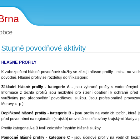
 Brna
obce
Stupně povodňové aktivity
HLÁSNÉ PROFILY
K zabezpečení hlásné povodňové služby se zřizují hlásné profily - místa na vodn
povodně. Hlásné profily se rozdělují do tří kategorií:
Základní hlásné profily - kategorie A -
jsou vybrané profily s vodoměrnými 
Informace z těchto profilů jsou nezbytné pro řízení opatření k ochraně pře
využívány pro předpovědní povodňovou službu. Jsou profesionálně provoz
Moravy, s. p.).
Doplňkové hlásné profily - kategorie B -
jsou profily na vodních tocích, které 
před povodněmi na regionální (krajské) úrovni. Jsou zřizovány krajskými úřady a
Profily kategorie A a B tvoří celostátní systém hlásné služby.
Pomocné hlásné profily - kategorie C -
jsou účelové profily na vodních tocíc