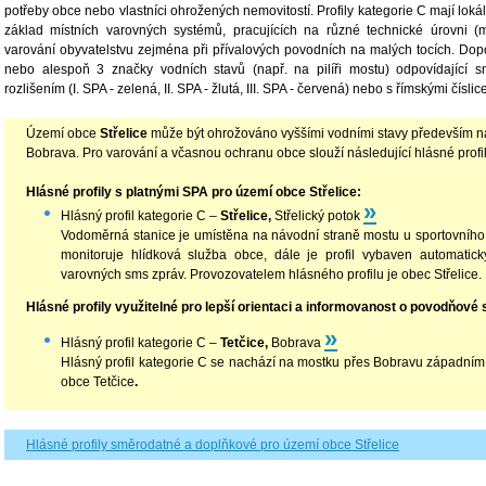
potřeby obce nebo vlastníci ohrožených nemovitostí. Profily kategorie C mají lokál
základ místních varovných systémů, pracujících na různé technické úrovni 
varování obyvatelstvu zejména při přívalových povodních na malých tocích. Dop
nebo alespoň 3 značky vodních stavů (např. na pilíři mostu) odpovídající
rozlišením (I. SPA - zelená, II. SPA - žlutá, III. SPA - červená) nebo s římskými číslic
Území obce
Střelice
může být ohrožováno vyššími vodními stavy především na 
Bobrava. Pro varování a včasnou ochranu obce slouží následující hlásné profil
Hlásné profily s platnými SPA pro území obce Střelice:
»
Hlásný profil kategorie C –
Střelice,
Střelický potok
Vodoměrná stanice je umístěna na návodní straně mostu u sportovního ce
monitoruje hlídková služba obce, dále je profil vybaven automatic
varovných sms zpráv. Provozovatelem hlásného profilu je obec Střelice.
Hlásné profily využitelné pro lepší orientaci a informovanost o povodňové s
»
Hlásný profil kategorie C –
Tetčice,
Bobrava
Hlásný profil kategorie C se nachází na mostku přes Bobravu západním
obce Tetčice
.
Hlásné profily směrodatné a doplňkové pro území obce Střelice