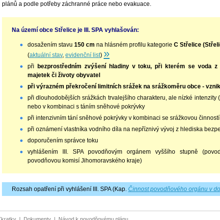
plánů a podle potřeby záchranné práce nebo evakuace.
Na území obce Střelice je III. SPA vyhlašován:
dosažením stavu
150 cm
na hlásném profilu kategorie
C Střelice (Střel
»
(
aktuální stav
,
evidenční list
)
při
bezprostředním zvýšení hladiny v toku, při kterém se voda z 
majetek či životy obyvatel
při výrazném překročení limitních srážek na srážkoměru obce - vzni
při dlouhodobějších srážkách trvalejšího charakteru, ale nízké intenzity
nebo v kombinaci s táním sněhové pokrývky
při intenzivním tání sněhové pokrývky v kombinaci se srážkovou činností
při oznámení vlastníka vodního díla na nepříznivý vývoj z hlediska bezp
doporučením správce toku
vyhlášením III. SPA povodňovým orgánem vyššího stupně (pov
povodňovou komisí Jihomoravského kraje)
Rozsah opatření při vyhlášení III. SPA (Kap.
Činnost povodňového orgánu v do
Zkratky
|
Dokumenty
|
Návod k povodňovému plánu