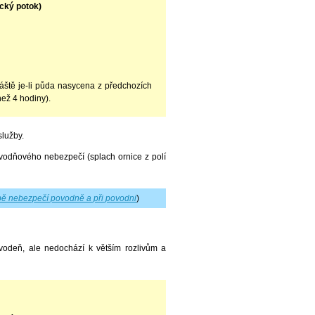
ický potok)
vláště je-li půda nasycena z předchozích
než 4 hodiny).
lužby.
vodňového nebezpečí (splach ornice z polí
ě nebezpečí povodně a při povodni
)
vodeň, ale nedochází k větším rozlivům a