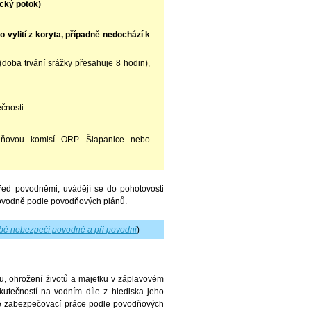
ický potok)
o vylití z koryta, případně nedochází k
 (doba trvání srážky přesahuje 8 hodin),
ečnosti
dňovou komisí ORP Šlapanice nebo
před povodněmi, uvádějí se do pohotovosti
povodně podle povodňových plánů.
bě nebezpečí povodně a při povodni
)
u, ohrožení životů a majetku v záplavovém
kutečností na vodním díle z hlediska jeho
é zabezpečovací práce podle povodňových