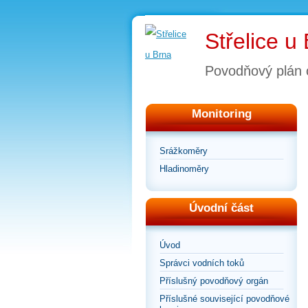
Střelice u
Povodňový plán 
Monitoring
Srážkoměry
Hladinoměry
Úvodní část
Úvod
Správci vodních toků
Příslušný povodňový orgán
Příslušné související povodňové