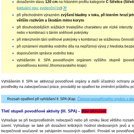
dosažením stavu
120 cm
na hlásném profilu kategorie
C Střelice (Střel
»
(
aktuální stav
,
evidenční list
)
při přechodném výrazném
zvýšení hladiny v toku, při kterém hrozí jeh
větším rozlivům a škodám mimo koryto
při dlouhodobějších srážkách trvalejšího charakteru ale nízké intenzity
nebo v kombinaci s táním sněhové pokrývky
při intenzivním tání sněhové pokrývky v kombinaci se srážkovou činností
při oznámení vlastníka vodního díla na nepříznivý vývoj z hlediska bezp
doporučením správce vodního toku
vyhlášením II. SPA povodňovým orgánem vyššího stupně (povo
povodňovou komisí Jihomoravského kraje)
Vyhlášením II. SPA se aktivizují povodňové orgány a další účastníci ochrany 
prostředky na zabezpečovací práce, provádějí se opatření ke zmírnění průběhu 
Rozsah opatření při vyhlášení II. SPA (Kap.
Činnost povodňového orgánu v do
Třetí stupeň povodňové aktivity (III. SPA) –
stav ohrožení
Vyhlašuje se při bezprostředním nebezpečí nebo při vzniku škod většího rozsah
území. Vyhlašuje se také při dosažení kritických hodnot sledovaných jevů a s
bezpečnosti současně se zahájením nouzových opatření. Provádí se povodňov