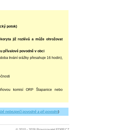
ický potok)
koryta již rozlévá a může ohrožovat
ku přívalové povodně v obci
 (doba trvání srážky přesahuje 16 hodin),
ečnosti
odňovou komisí ORP Šlapanice nebo
bě nebezpečí povodně a při povodni
)
© 2010 - 2026 Provozovatel EDPP.CZ