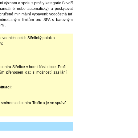
ní význam a spolu s profily kategorie B tvoří
(manuálně nebo automaticky) a poskytovat
oručené minimální vybavení: vodočetná lať
 směrodatným limitům pro SPA s barevným
emi.
vodních tocích Střelický potok a
y:
ntra Střelice v horní části obce. Profil
kým přenosem dat s možností zasílání
ituaci:
 směrem od centra Tetčic a je ve správě