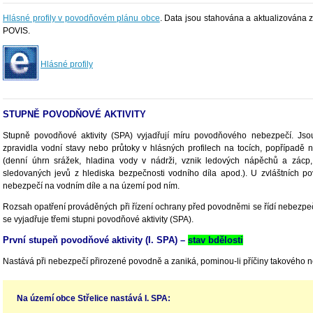
Hlásné profily v povodňovém plánu obce
. Data jsou stahována a aktualizována z
POVIS.
Hlásné profily
STUPNĚ POVODŇOVÉ AKTIVITY
Stupně povodňové aktivity (SPA) vyjadřují míru povodňového nebezpečí. Jsou
zpravidla vodní stavy nebo průtoky v hlásných profilech na tocích, popřípadě 
(denní úhrn srážek, hladina vody v nádrži, vznik ledových nápěchů a zácp,
sledovaných jevů z hlediska bezpečnosti vodního díla apod.). U zvláštních p
nebezpečí na vodním díle a na území pod ním.
Rozsah opatření prováděných při řízení ochrany před povodněmi se řídí nebezpe
se vyjadřuje třemi stupni povodňové aktivity (SPA).
První stupeň povodňové aktivity (I. SPA) –
stav bdělosti
Nastává při nebezpečí přirozené povodně a zaniká, pominou-li příčiny takového 
Na území obce Střelice nastává I. SPA: