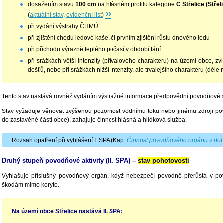
dosažením stavu
100 cm
na hlásném profilu kategorie
C Střelice (Střel
»
(
aktuální stav
,
evidenční list
)
při vydání výstrahy ČHMÚ
při zjištění chodu ledové kaše, či prvním zjištění růstu dnového ledu
při příchodu výrazně teplého počasí v období tání
při srážkách větší intenzity (přívalového charakteru) na území obce, z
dešťů, nebo při srážkách nižší intenzity, ale trvalejšího charakteru (déle 
Tento stav nastává rovněž vydáním výstražné informace předpovědní povodňové s
Stav vyžaduje věnovat zvýšenou pozornost vodnímu toku nebo jinému zdroji po
do zastavěné části obce), zahajuje činnost hlásná a hlídková služba.
Rozsah opatření při vyhlášení I. SPA (Kap.
Činnost povodňového orgánu v dob
Druhý stupeň povodňové aktivity (II. SPA) –
stav pohotovosti
Vyhlašuje příslušný povodňový orgán, když nebezpečí povodně přerůstá v po
škodám mimo koryto.
Na území obce Střelice nastává II. SPA: