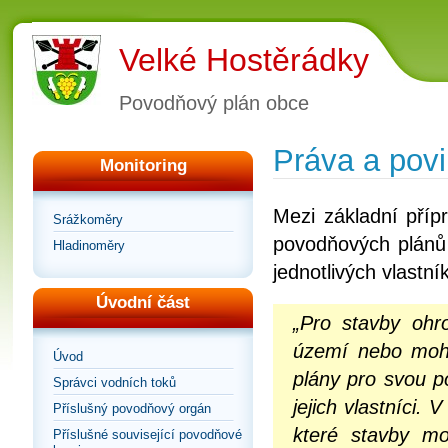
Velké Hostěrádky
Povodňový plán obce
Práva a povi
Monitoring
Mezi základní příp
Srážkoměry
povodňových plánů 
Hladinoměry
jednotlivých vlastn
Úvodní část
„Pro stavby ohr
území nebo moho
Úvod
plány pro svou 
Správci vodních toků
jejich vlastníci.
Příslušný povodňový orgán
které stavby mo
Příslušné související povodňové