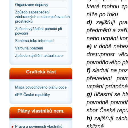
Organizace dopravy
které mohou zp
Způsob zabezpečení
níže po toku
záchranných a zabezpečovacích
prostředků
d)
zajišťují pr
Způsob vyžádání pomoci při
předmětů a zaří
povodni
nebo ucpání kor
Schéma toku informací
e)
v době nebezp
Varovná opatření
dostupnost věc
Způsob zajištění aktualizace
povodňového pl
f)
sledují na po
Grafická část
převedení pov
ucpání průtočnéh
Mapa povodňového plánu obce
g)
účastní se hl
dPP České republiky
povodně povodň
sbor České repu
Plány vlastníků nem.
h)
zajišťují zác
sklizně
Práva a povinnosti vlastníků