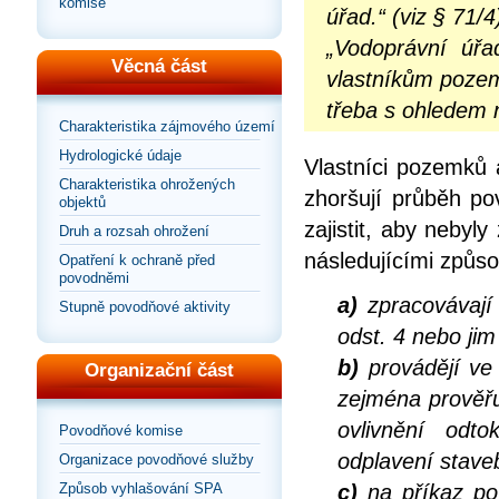
komise
úřad.“ (viz § 71/4
„Vodoprávní úřa
Věcná část
vlastníkům pozem
třeba s ohledem n
Charakteristika zájmového území
Hydrologické údaje
Vlastníci pozemků 
Charakteristika ohrožených
zhoršují průběh po
objektů
zajistit, aby neby
Druh a rozsah ohrožení
následujícími způso
Opatření k ochraně před
povodněmi
a)
zpracovávají 
Stupně povodňové aktivity
odst. 4 nebo ji
b)
provádějí ve
Organizační část
zejména prověřu
ovlivnění od
Povodňové komise
odplavení staveb
Organizace povodňové služby
Způsob vyhlašování SPA
c)
na příkaz po