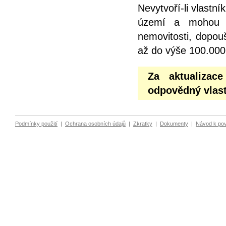
Nevytvoří-li vlastn
území a mohou z
nemovitosti, dopou
až do výše 100.000
Za aktualizac
odpovědný vlast
Podmínky použití
|
Ochrana osobních údajů
|
Zkratky
|
Dokumenty
|
Návod k po