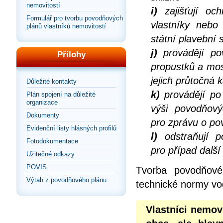
nemovitostí
i)
zajišťují och
Formulář pro tvorbu povodňových
vlastníky nebo
plánů vlastníků nemovitostí
státní plavební 
j)
provádějí po
Přílohy
propustků a mos
jejich průtočná 
Důležité kontakty
k)
provádějí po 
Plán spojení na důležité
organizace
výši povodňov
Dokumenty
pro zprávu o po
Evidenční listy hlásných profilů
l)
odstraňují p
Fotodokumentace
pro případ dalš
Užitečné odkazy
POVIS
Tvorba povodňové
Výtah z povodňového plánu
technické normy vo
Vlastníci nemov