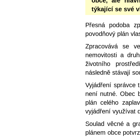
obce, ale hlav
týkající se své 
Přesná podoba zp
povodňový plán vlas
Zpracovává se ve
nemovitosti a dru
životního prostř
následně stávají s
Vyjádření správce 
není nutné. Obec b
plán celého zapl
vyjádření využívat d
Soulad věcné a gra
plánem obce potvrz