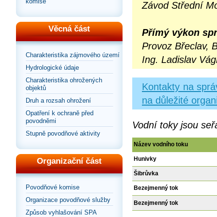
komise
Závod Střední Mo
Věcná část
Přímý výkon spr
Provoz Břeclav
, 
Charakteristika zájmového území
Ing. Ladislav Vá
Hydrologické údaje
Charakteristika ohrožených
Kontakty na sprá
objektů
na důležité organ
Druh a rozsah ohrožení
Opatření k ochraně před
povodněmi
Vodní toky jsou seř
Stupně povodňové aktivity
Název vodního toku
Hunivky
Organizační část
Šibrůvka
Povodňové komise
Bezejmenný tok
Organizace povodňové služby
Bezejmenný tok
Způsob vyhlašování SPA