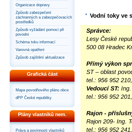
Organizace dopravy
Způsob zabezpečení
Vodní toky ve 
záchranných a zabezpečovacích
prostředků
Způsob vyžádání pomoci při
Správce:
povodni
Lesy České repub
Schéma toku informací
500 08 Hradec Kr
Varovná opatření
Způsob zajištění aktualizace
Přímý výkon sp
ST – oblast povod
Grafická část
tel.: 956 952 210
Vedoucí ST:
Ing.
Mapa povodňového plánu obce
tel.: 956 952 201
dPP České republiky
Rajon - přísluš
Plány vlastníků nem.
Rajon 209- Ing. 
tel.: 956 952 24
Práva a povinnosti vlastníků