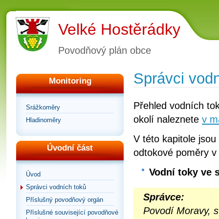
Velké Hostěrádky
Povodňový plán obce
Správci vodn
Monitoring
Přehled vodních tok
Srážkoměry
okolí naleznete
v m
Hladinoměry
V této kapitole jsou
Úvodní část
odtokové poměry v
Vodní toky ve 
Úvod
Správci vodních toků
Správce:
Příslušný povodňový orgán
Povodí Moravy, s
Příslušné související povodňové