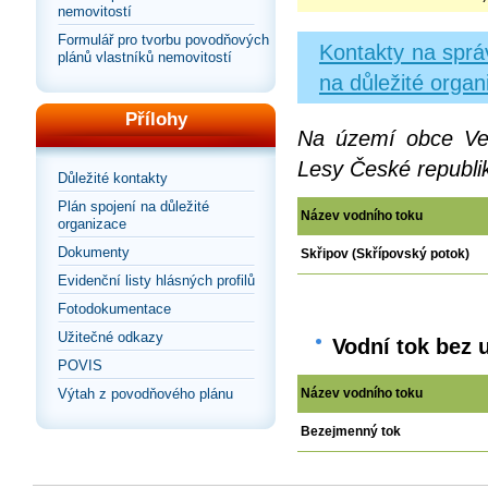
nemovitostí
Formulář pro tvorbu povodňových
Kontakty na sprá
plánů vlastníků nemovitostí
na důležité organ
Přílohy
Na území obce Vel
Lesy České republik
Důležité kontakty
Plán spojení na důležité
Název vodního toku
organizace
Dokumenty
Skřipov (Skřípovský potok)
Evidenční listy hlásných profilů
Fotodokumentace
Užitečné odkazy
Vodní tok bez 
POVIS
Výtah z povodňového plánu
Název vodního toku
Bezejmenný tok