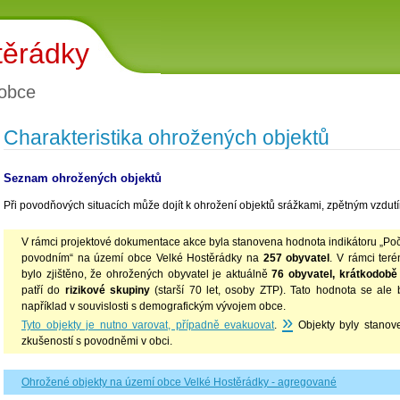
těrádky
obce
Charakteristika ohrožených objektů
Seznam ohrožených objektů
Při povodňových situacích může dojít k ohrožení objektů srážkami, zpětným vzdutím
V rámci projektové dokumentace akce byla stanovena hodnota indikátoru „Poč
povodním“ na území obce Velké Hostěrádky na
257 obyvatel
. V rámci ter
bylo zjištěno, že ohrožených obyvatel je aktuálně
76 obyvatel, krátkodobě
patří do
rizikové skupiny
(starší 70 let, osoby ZTP). Tato hodnota se ale 
například v souvislosti s demografickým vývojem obce.
»
Tyto objekty je nutno varovat, případně evakuovat
.
Objekty byly stanov
zkušeností s povodněmi v obci.
Ohrožené objekty na území obce Velké Hostěrádky - agregované