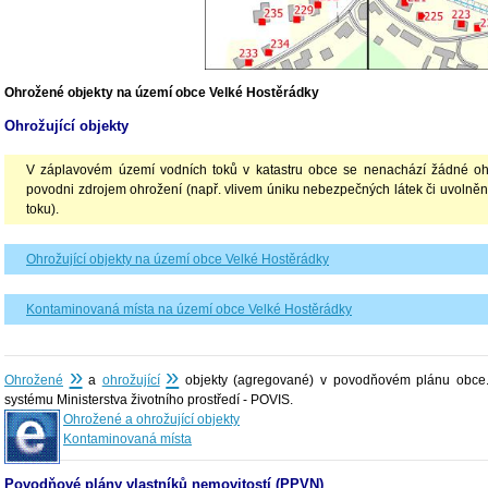
Ohrožené objekty na území obce Velké Hostěrádky
Ohrožující objekty
V záplavovém území vodních toků v katastru obce se nenachází žádné ohrož
povodni zdrojem ohrožení (např. vlivem úniku nebezpečných látek či uvolněn
toku).
Ohrožující objekty na území obce Velké Hostěrádky
Kontaminovaná místa na území obce Velké Hostěrádky
»
»
Ohrožené
a
ohrožující
objekty (agregované) v povodňovém plánu obce.
systému Ministerstva životního prostředí - POVIS.
Ohrožené a ohrožující objekty
Kontaminovaná místa
Povodňové plány vlastníků nemovitostí (PPVN)