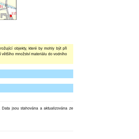
ující objekty, které by mohly být při
í většího množství materiálu do vodního
 Data jsou stahována a aktualizována ze