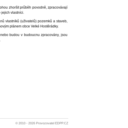
ohou zhoršit průběh povodně, zpracovávají
jich vlastníci.
ů vlastníků (uživatelů) pozemků a staveb,
ňovým plánem obce Velké Hostěrádky.
u nebo budou v budoucnu zpracovány, jsou
.
© 2010 - 2026 Provozovatel EDPP.CZ