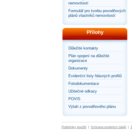
nemovitostí
Formulář pro tvorbu povodňových
plánů vlastníků nemovitostí
Přílohy
Důležité kontakty
Plán spojení na důležité
organizace
Dokumenty
Evidenční listy hlásných profilů
Fotodokumentace
Užitečné odkazy
POVIS
Výtah z povodňového plánu
Podmínky použití
|
Ochrana osobních údajů
|