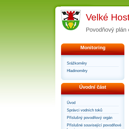
Velké Hos
Povodňový plán 
Monitoring
Srážkoměry
Hladinoměry
Úvodní část
Úvod
Správci vodních toků
Příslušný povodňový orgán
Příslušné související povodňové