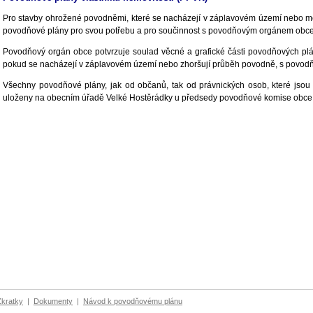
Pro stavby ohrožené povodněmi, které se nacházejí v záplavovém území nebo m
povodňové plány pro svou potřebu a pro součinnost s povodňovým orgánem obce je
Povodňový orgán obce potvrzuje soulad věcné a grafické části povodňových plán
pokud se nacházejí v záplavovém území nebo zhoršují průběh povodně, s povod
Všechny povodňové plány, jak od občanů, tak od právnických osob, které jso
uloženy na obecním úřadě Velké Hostěrádky u předsedy povodňové komise obce
Zkratky
|
Dokumenty
|
Návod k povodňovému plánu