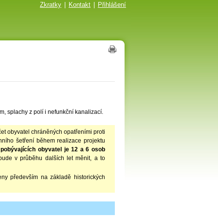
Zkratky
|
Kontakt
|
Přihlášení
, splachy z polí i nefunkční kanalizací.
et obyvatel chráněných opatřeními proti
énního šetření během realizace projektu
 pobývajících obyvatel je 12 a 6 osob
bude v průběhu dalších let měnit, a to
eny především na základě historických