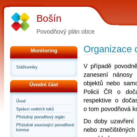
Bošín
Povodňový plán obce
Organizace 
Monitoring
V případě povodně,
Srážkoměry
zanesení nánosy 
objektů nebo samo
Úvodní část
Policii ČR o doč
respektive o doča
Úvod
o tom povodňová k
Správci vodních toků
Příslušný povodňový orgán
Do doby uzavření 
Příslušné související povodňové
nebo znečištěných 
komise