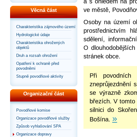
a s ohledem na pro
ve městě, Povodňo
Věcná část
Osoby na území ob
Charakteristika zájmového území
prostřednictvím h
Hydrologické údaje
sdělení, informačn
Charakteristika ohrožených
O dlouhodobějších 
objektů
stránek obce.
Druh a rozsah ohrožení
Opatření k ochraně před
povodněmi
Při povodních
Stupně povodňové aktivity
zneprůjezdnění s
se výrazně zkom
Organizační část
březích. V tomto
silnici do Skoře
Povodňové komise
»
Organizace povodňové služby
Bošína.
Způsob vyhlašování SPA
Organizace dopravy