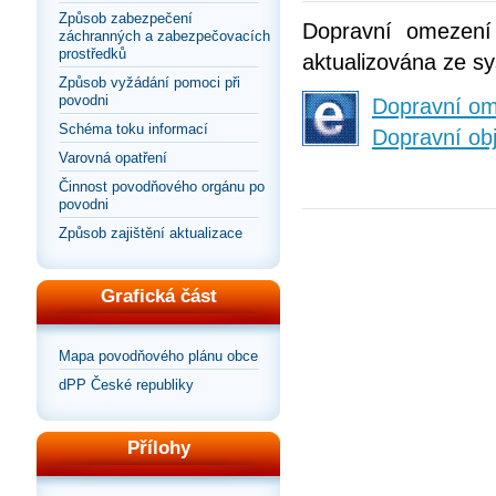
Způsob zabezpečení
Dopravní omezení
záchranných a zabezpečovacích
prostředků
aktualizována ze sy
Způsob vyžádání pomoci při
povodni
Dopravní o
Schéma toku informací
Dopravní ob
Varovná opatření
Činnost povodňového orgánu po
povodni
Způsob zajištění aktualizace
Grafická část
Mapa povodňového plánu obce
dPP České republiky
Přílohy