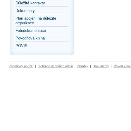
Důležité kontakty
Dokumenty
Plán spojení na důležité
organizace
Fotodokumentace
Povodňová kniha
POVIS
Podmínky použití
|
Ochrana osobních údajů
|
Zkratky
|
Dokumenty
|
Návod k po