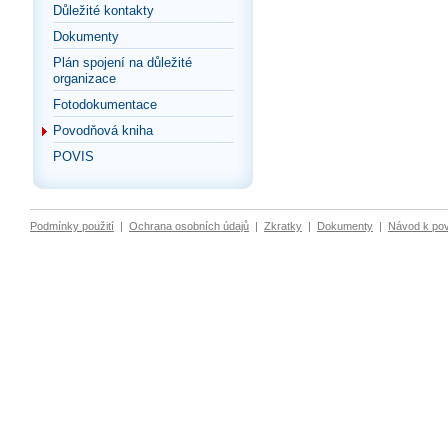
Důležité kontakty
Dokumenty
Plán spojení na důležité
organizace
Fotodokumentace
Povodňová kniha
POVIS
Podmínky použití
|
Ochrana osobních údajů
|
Zkratky
|
Dokumenty
|
Návod k po