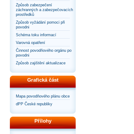
Způsob zabezpečení
záchranných a zabezpečovacích
prostředků
Způsob vyžádání pomoci při
povodni
Schéma toku informací
Varovná opatření
Činnost povodňového orgánu po
povodni
Způsob zajištění aktualizace
Grafická část
Mapa povodňového plánu obce
dPP České republiky
Přílohy