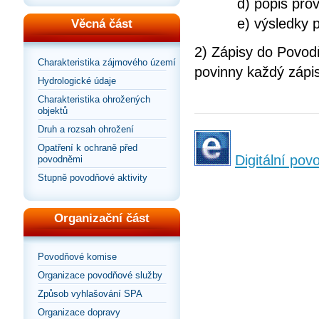
d) popis proved
e) výsledky pov
Věcná část
2) Zápisy do Povod
Charakteristika zájmového území
povinny každý zápi
Hydrologické údaje
Charakteristika ohrožených
objektů
Druh a rozsah ohrožení
Opatření k ochraně před
Digitální po
povodněmi
Stupně povodňové aktivity
Organizační část
Povodňové komise
Organizace povodňové služby
Způsob vyhlašování SPA
Organizace dopravy