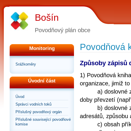
Bošín
Povodňový plán obce
Povodňová k
Monitoring
Způsoby zápisů 
Srážkoměry
1) Povodňová kniha
Úvodní část
organizace, jimiž to
a) doslovné znění
Úvod
doby převzetí (např
Správci vodních toků
b) doslovné zněn
Příslušný povodňový orgán
adresátů, způsobu 
Příslušné související povodňové
c) obsah přík
komise