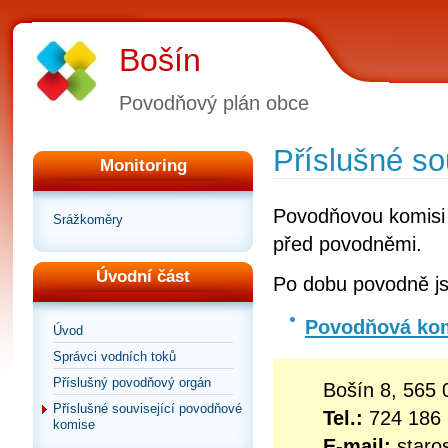
Bošín
Povodňový plán obce
Příslušné so
Monitoring
Povodňovou komisi 
Srážkoměry
před povodněmi.
Úvodní část
Po dobu povodně j
Povodňová kom
Úvod
Správci vodních toků
Příslušný povodňový orgán
Bošín 8, 565
Příslušné související povodňové
Tel.:
724 186
komise
E-mail:
staro