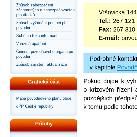
Způsob zabezpečení
záchranných a zabezpečovacích
Vršovická 144
prostředků
Tel.:
267 121 
Způsob vyžádání pomoci při
povodni
Fax:
267 310
Schéma toku informací
E-mail:
povo
Varovná opatření
Činnost povodňového orgánu po
povodni
Podrobné kontakt
Způsob zajištění aktualizace
v kapitole
Povodň
Pokud dojde k vyh
Grafická část
o krizovém řízení 
pozdějších předpis
Mapa povodňového plánu obce
k tomu podle tohoto
dPP České republiky
Přílohy