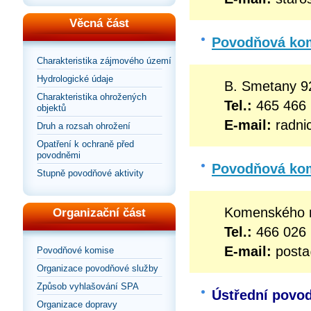
Věcná část
Povodňová kom
Charakteristika zájmového území
Hydrologické údaje
B. Smetany 9
Charakteristika ohrožených
Tel.:
465 466
objektů
E-mail:
radni
Druh a rozsah ohrožení
Opatření k ochraně před
povodněmi
Povodňová kom
Stupně povodňové aktivity
Komenského n
Organizační část
Tel.:
4
E-mail:
posta
Povodňové komise
Organizace povodňové služby
Způsob vyhlašování SPA
Ústřední povo
Organizace dopravy