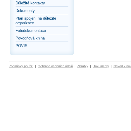
Důležité kontakty
Dokumenty
Plán spojení na důležité
organizace
Fotodokumentace
Povodňová kniha
POVIS
Podmínky použití
|
Ochrana osobních údajů
|
Zkratky
|
Dokumenty
|
Návod k po