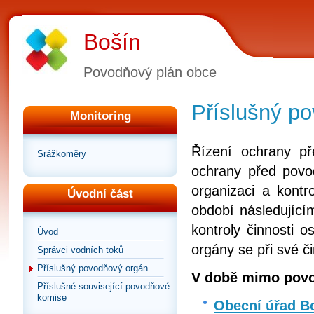
Bošín
Povodňový plán obce
Příslušný p
Monitoring
Řízení ochrany p
Srážkoměry
ochrany před povod
organizaci a kontr
Úvodní část
období následující
kontroly činnosti 
Úvod
orgány se při své č
Správci vodních toků
Příslušný povodňový orgán
V době mimo povo
Příslušné související povodňové
komise
Obecní úřad B