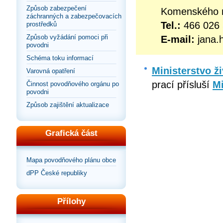
Způsob zabezpečení
Komenského n
záchranných a zabezpečovacích
Tel.:
466 026
prostředků
Způsob vyžádání pomoci při
E-mail:
jana.
povodni
Schéma toku informací
Ministerstvo ž
Varovná opatření
prací přísluší
Mi
Činnost povodňového orgánu po
povodni
Způsob zajištění aktualizace
Grafická část
Mapa povodňového plánu obce
dPP České republiky
Přílohy