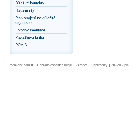
Důležité kontakty
Dokumenty
Plán spojení na důležité
organizace
Fotodokumentace
Povodňová kniha
POVIS
Podmínky použití
|
Ochrana osobních údajů
|
Zkratky
|
Dokumenty
|
Návod k po