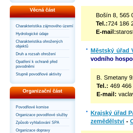
Věcná část
Bošín 8, 565
Tel.:
724 186 
Charakteristika zájmového území
E-mail:
staro
Hydrologické údaje
Charakteristika ohrožených
objektů
Městský úřad 
Druh a rozsah ohrožení
vodního hospo
Opatření k ochraně před
povodněmi
Stupně povodňové aktivity
B. Smetany 9
Tel.:
469 466 
Organizační část
E-mail:
vacl
Povodňové komise
Krajský úřad P
Organizace povodňové služby
zemědělství
-
Způsob vyhlašování SPA
Organizace dopravy