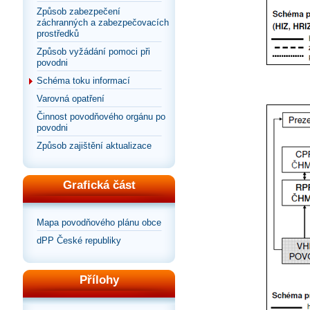
Způsob zabezpečení
záchranných a zabezpečovacích
prostředků
Způsob vyžádání pomoci při
povodni
Schéma toku informací
Varovná opatření
Činnost povodňového orgánu po
povodni
Způsob zajištění aktualizace
Grafická část
Mapa povodňového plánu obce
dPP České republiky
Přílohy