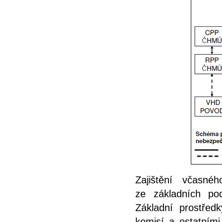
Zajištění včasné
ze základních po
Základní prostřed
komisí a ostatním