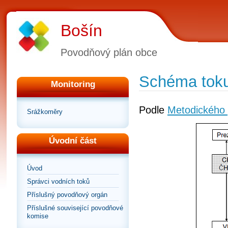
Bošín
Povodňový plán obce
Schéma toku
Monitoring
Podle
Metodického 
Srážkoměry
Úvodní část
Úvod
Správci vodních toků
Příslušný povodňový orgán
Příslušné související povodňové
komise