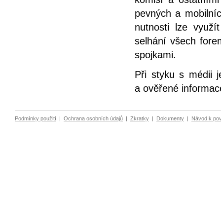
pevných a mobilních
nutnosti lze využí
selhání všech forem
spojkami.
Při styku s médii 
a ověřené informac
Podmínky použití
|
Ochrana osobních údajů
|
Zkratky
|
Dokumenty
|
Návod k po