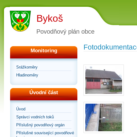
Bykoš
Povodňový plán obce
Fotodokumentac
Monitoring
Srážkoměry
Hladinoměry
Úvodní část
Úvod
Správci vodních toků
Příslušný povodňový orgán
Příslušné související povodňové