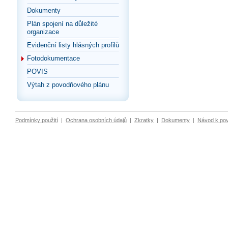
Dokumenty
Plán spojení na důležité
organizace
Evidenční listy hlásných profilů
Fotodokumentace
POVIS
Výtah z povodňového plánu
Podmínky použití
|
Ochrana osobních údajů
|
Zkratky
|
Dokumenty
|
Návod k po