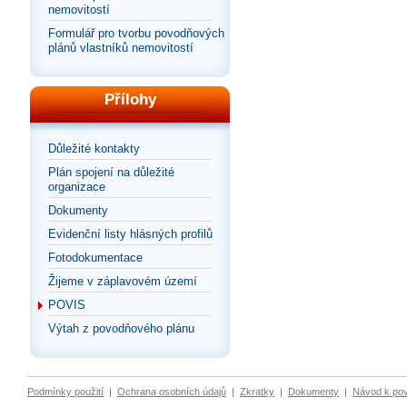
nemovitostí
Formulář pro tvorbu povodňových
plánů vlastníků nemovitostí
Přílohy
Důležité kontakty
Plán spojení na důležité
organizace
Dokumenty
Evidenční listy hlásných profilů
Fotodokumentace
Žijeme v záplavovém území
POVIS
Výtah z povodňového plánu
Podmínky použití
|
Ochrana osobních údajů
|
Zkratky
|
Dokumenty
|
Návod k po