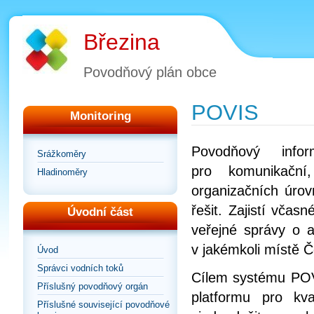
Březina
Povodňový plán obce
POVIS
Monitoring
Povodňový info
Srážkoměry
pro komunikační
Hladinoměry
organizačních úrov
řešit. Zajistí vča
Úvodní část
veřejné správy o a
v jakémkoli místě Č
Úvod
Správci vodních toků
Cílem systému POVI
Příslušný povodňový orgán
platformu pro kv
Příslušné související povodňové