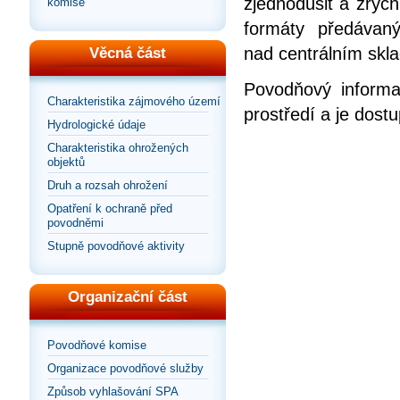
zjednodušit a zrych
komise
formáty předávan
nad centrálním skla
Věcná část
Povodňový informa
Charakteristika zájmového území
prostředí a je dos
Hydrologické údaje
Charakteristika ohrožených
objektů
Druh a rozsah ohrožení
Opatření k ochraně před
povodněmi
Stupně povodňové aktivity
Organizační část
Povodňové komise
Organizace povodňové služby
Způsob vyhlašování SPA