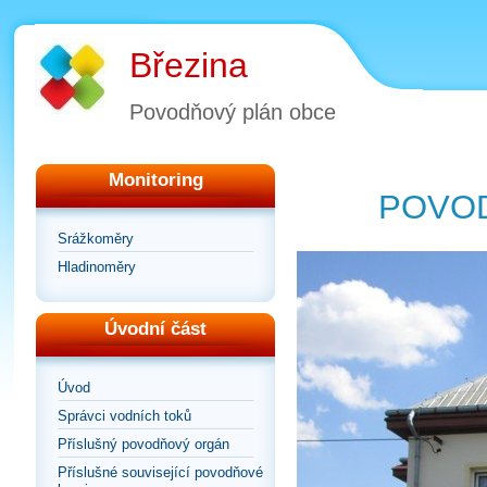
Březina
Povodňový plán obce
Monitoring
POVOD
Srážkoměry
Hladinoměry
Úvodní část
Úvod
Správci vodních toků
Příslušný povodňový orgán
Příslušné související povodňové