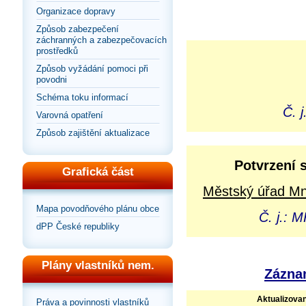
Organizace dopravy
Způsob zabezpečení
záchranných a zabezpečovacích
prostředků
Způsob vyžádání pomoci při
povodni
Schéma toku informací
Č. 
Varovná opatření
Způsob zajištění aktualizace
Potvrzení 
Grafická část
Městský úřad Mni
Mapa povodňového plánu obce
Č. j.: 
dPP České republiky
Plány vlastníků nem.
Záznam
Aktualizova
Práva a povinnosti vlastníků