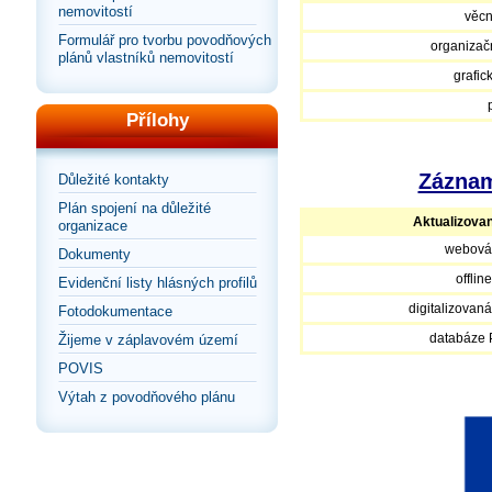
nemovitostí
věcn
Formulář pro tvorbu povodňových
organizačn
plánů vlastníků nemovitostí
grafic
Přílohy
Záznam
Důležité kontakty
Plán spojení na důležité
Aktualizova
organizace
webová
Dokumenty
offlin
Evidenční listy hlásných profilů
digitalizovan
Fotodokumentace
databáze
Žijeme v záplavovém území
POVIS
Výtah z povodňového plánu