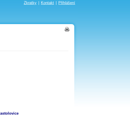
Zkratky
|
Kontakt
|
Přihlášení
astolovice