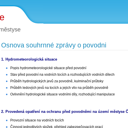
ce
 městyse
Osnova souhrnné zprávy o povodni
1. Hydrometeorologická situace
Popis hydrometeorologické situace před povodní
Stav před povodní na vodních tocích a rozhodujících vodních dílech
Průběh hydrologických jevů za povodně, kulminační průtoky
Průběh ledových jevů na tocích a jejich vliv na průběh povodně
Ovlivnění hydrologické situace vodními díly, rozhodující manipulace
2. Provedená opatření na ochranu před povodněmi na území městyse Č
Provozní situace na vodních tocích
Činnost jednotlivých složek, přehled zabezpečovacích prací