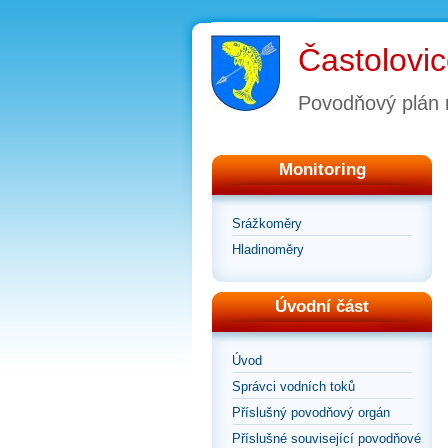
Častolovi
Povodňový plán
Monitoring
Srážkoměry
Hladinoměry
Úvodní část
Úvod
Správci vodních toků
Příslušný povodňový orgán
Příslušné související povodňové