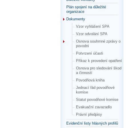
Plán spojení na důležité
organizace
Dokumenty
Vzor vyhlášení SPA
Vzor odvolání SPA
Osnova souhrnné zprávy o
povodni
Potvrzení účasti
Příkaz k provedení opatření
Osnova pro sledování škod
a činností
Povodňová kniha
Jednací řád povodňové
komise
Statut povodňové komise
Evakuační zavazadlo
Právní předpisy
Evidenční listy hlásných profilů