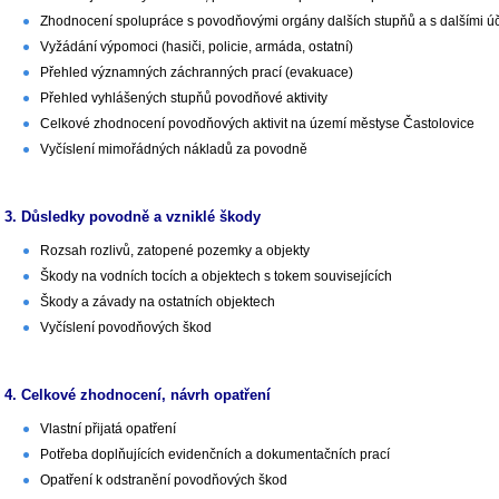
Zhodnocení spolupráce s povodňovými orgány dalších stupňů a s dalšími ú
Vyžádání výpomoci (hasiči, policie, armáda, ostatní)
Přehled významných záchranných prací (evakuace)
Přehled vyhlášených stupňů povodňové aktivity
Celkové zhodnocení povodňových aktivit na území městyse Častolovice
Vyčíslení mimořádných nákladů za povodně
3. Důsledky povodně a vzniklé škody
Rozsah rozlivů, zatopené pozemky a objekty
Škody na vodních tocích a objektech s tokem souvisejících
Škody a závady na ostatních objektech
Vyčíslení povodňových škod
4. Celkové zhodnocení, návrh opatření
Vlastní přijatá opatření
Potřeba doplňujících evidenčních a dokumentačních prací
Opatření k odstranění povodňových škod