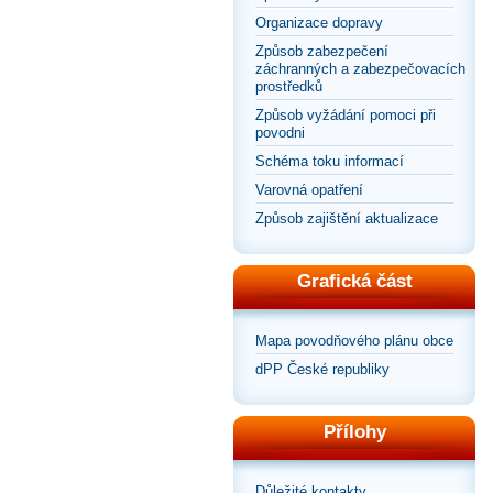
Organizace dopravy
Způsob zabezpečení
záchranných a zabezpečovacích
prostředků
Způsob vyžádání pomoci při
povodni
Schéma toku informací
Varovná opatření
Způsob zajištění aktualizace
Grafická část
Mapa povodňového plánu obce
dPP České republiky
Přílohy
Důležité kontakty