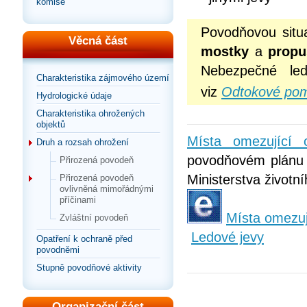
komise
Povodňovou situ
Věcná část
mostky
a
propu
Nebezpečné le
Charakteristika zájmového území
viz
Odtokové po
Hydrologické údaje
Charakteristika ohrožených
objektů
Místa omezující 
Druh a rozsah ohrožení
povodňovém plánu 
Přirozená povodeň
Ministerstva životn
Přirozená povodeň
ovlivněná mimořádnými
příčinami
Místa omezuj
Zvláštní povodeň
Ledové jevy
Opatření k ochraně před
povodněmi
Stupně povodňové aktivity
Organizační část