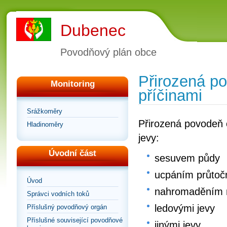
Dubenec
Povodňový plán obce
Přirozená p
Monitoring
příčinami
Srážkoměry
Přirozená povodeň 
Hladinoměry
jevy:
Úvodní část
sesuvem půdy
ucpáním průtočn
Úvod
nahromaděním na
Správci vodních toků
ledovými jevy
Příslušný povodňový orgán
Příslušné související povodňové
jinými jevy