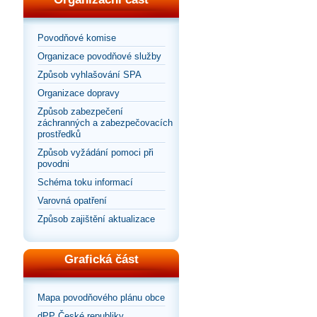
Povodňové komise
Organizace povodňové služby
Způsob vyhlašování SPA
Organizace dopravy
Způsob zabezpečení
záchranných a zabezpečovacích
prostředků
Způsob vyžádání pomoci při
povodni
Schéma toku informací
Varovná opatření
Způsob zajištění aktualizace
Grafická část
Mapa povodňového plánu obce
dPP České republiky