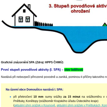
Grafické znázornění SPA (Zdroj: HPPS ČHMÚ)
První stupeň povodňové aktivity (I. SPA) –
stav bdělosti
Nastává při nebezpečí přirozené povodně a zaniká, pominou-li příčiny takového 
Na území obce Domoušice nastává I. SPA:
při překročení
10 mm
sumy srážky
za
15 minut
na srážkoměru v 
Pnětluky, Konětopy (srážkoměr Krajského úřadu Ústeckého kraje)
(
aktuální úhrn srážek v Kounově
,
aktuální úhrn srážek v Pnětlukách, Ko