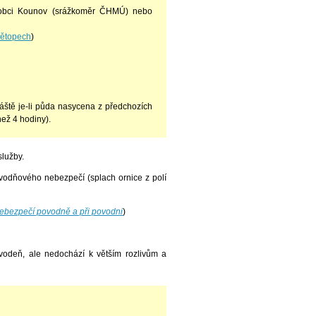
obci Kounov (srážkoměr ČHMÚ) nebo
nětopech
)
vláště je-li půda nasycena z předchozích
než 4 hodiny).
lužby.
vodňového nebezpečí (splach ornice z polí
ebezpečí povodně a při povodni
)
vodeň, ale nedochází k větším rozlivům a