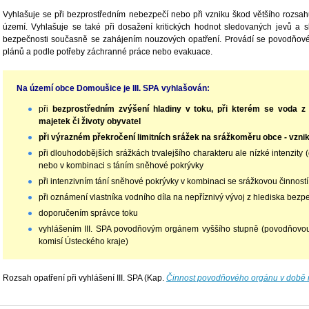
Vyhlašuje se při bezprostředním nebezpečí nebo při vzniku škod většího rozsah
území. Vyhlašuje se také při dosažení kritických hodnot sledovaných jevů a s
bezpečnosti současně se zahájením nouzových opatření. Provádí se povodňov
plánů a podle potřeby záchranné práce nebo evakuace.
Na území obce Domoušice je III. SPA vyhlašován:
při
bezprostředním zvýšení hladiny v toku, při kterém se voda z 
majetek či životy obyvatel
při výrazném překročení limitních srážek na srážkoměru obce - vzni
při dlouhodobějších srážkách trvalejšího charakteru ale nízké intenzity 
nebo v kombinaci s táním sněhové pokrývky
při intenzivním tání sněhové pokrývky v kombinaci se srážkovou činností
při oznámení vlastníka vodního díla na nepříznivý vývoj z hlediska bezp
doporučením správce toku
vyhlášením III. SPA povodňovým orgánem vyššího stupně (povodňov
komisí Ústeckého kraje)
Rozsah opatření při vyhlášení III. SPA (Kap.
Činnost povodňového orgánu v době 