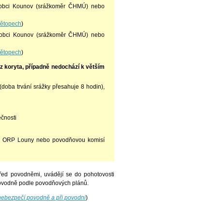
obci Kounov (srážkoměr ČHMÚ) nebo
nětopech
)
obci Kounov (srážkoměr ČHMÚ) nebo
nětopech
)
í z koryta, případně nedochází k větším
 (doba trvání srážky přesahuje 8 hodin),
í
ečnosti
sí ORP Louny nebo povodňovou komisí
před povodněmi, uvádějí se do pohotovosti
povodně podle povodňových plánů.
ebezpečí povodně a při povodni
)