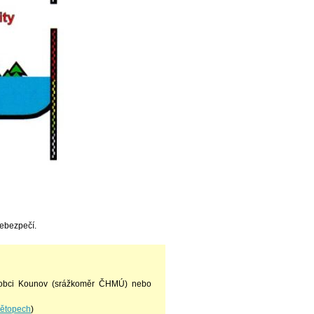
nebezpečí.
obci Kounov (srážkoměr ČHMÚ) nebo
nětopech
)