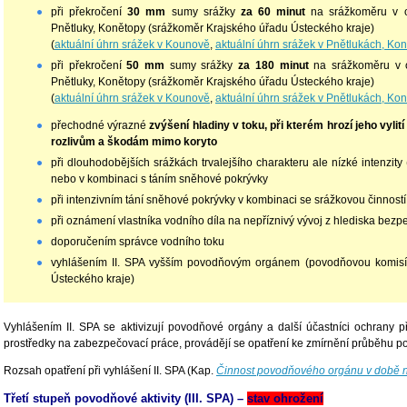
při překročení
30 mm
sumy srážky
za
60 minut
na srážkoměru v 
Pnětluky, Konětopy (srážkoměr Krajského úřadu Ústeckého kraje)
(
aktuální úhrn srážek v Kounově
,
aktuální úhrn srážek v Pnětlukách, Ko
při překročení
50 mm
sumy srážky
za 180 minut
na srážkoměru v 
Pnětluky, Konětopy (srážkoměr Krajského úřadu Ústeckého kraje)
(
aktuální úhrn srážek v Kounově
,
aktuální úhrn srážek v Pnětlukách, Ko
přechodné výrazné
zvýšení hladiny v toku, při kterém hrozí jeho vylit
rozlivům a škodám mimo koryto
při dlouhodobějších srážkách trvalejšího charakteru ale nízké intenzity
nebo v kombinaci s táním sněhové pokrývky
při intenzivním tání sněhové pokrývky v kombinaci se srážkovou činnost
při oznámení vlastníka vodního díla na nepříznivý vývoj z hlediska bezp
doporučením správce vodního toku
vyhlášením II. SPA vyšším povodňovým orgánem (povodňovou komi
Ústeckého kraje)
Vyhlášením II. SPA se aktivizují povodňové orgány a další účastníci ochrany 
prostředky na zabezpečovací práce, provádějí se opatření ke zmírnění průběhu 
Rozsah opatření při vyhlášení II. SPA (Kap.
Činnost povodňového orgánu v době n
Třetí stupeň povodňové aktivity (III. SPA) –
stav ohrožení