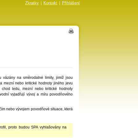
Zkratky
|
Kontakt
|
Přihlášení
 vázány na směrodatné limity, jimiž jsou
na mezní nebo kritické hodnoty jiného jevu
 chod ledu, mezní nebo kritické hodnoty
ovodní vyjadřují vývoj a míru povodňového
čím nebo vývojem povodňové situace, která
ofil, proto budou SPA vyhlašovány na