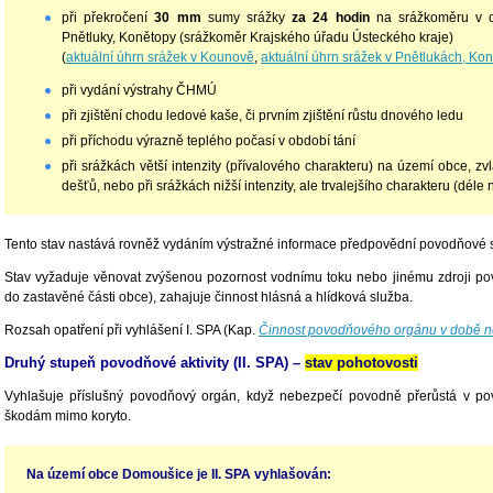
při překročení
30 mm
sumy srážky
za 24 hodin
na srážkoměru v 
Pnětluky, Konětopy (srážkoměr Krajského úřadu Ústeckého kraje)
(
aktuální úhrn srážek v Kounově
,
aktuální úhrn srážek v Pnětlukách, Ko
při vydání výstrahy ČHMÚ
při zjištění chodu ledové kaše, či prvním zjištění růstu dnového ledu
při příchodu výrazně teplého počasí v období tání
při srážkách větší intenzity (přívalového charakteru) na území obce, z
dešťů, nebo při srážkách nižší intenzity, ale trvalejšího charakteru (déle 
Tento stav nastává rovněž vydáním výstražné informace předpovědní povodňové s
Stav vyžaduje věnovat zvýšenou pozornost vodnímu toku nebo jinému zdroji po
do zastavěné části obce), zahajuje činnost hlásná a hlídková služba.
Rozsah opatření při vyhlášení I. SPA (Kap.
Činnost povodňového orgánu v době n
Druhý stupeň povodňové aktivity (II. SPA) –
stav pohotovosti
Vyhlašuje příslušný povodňový orgán, když nebezpečí povodně přerůstá v po
škodám mimo koryto.
Na území obce Domoušice je II. SPA vyhlašován: