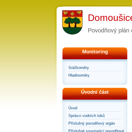
Domoušic
Povodňový plán 
Monitoring
Srážkoměry
Hladinoměry
Úvodní část
Úvod
Správci vodních toků
Příslušný povodňový orgán
Příslušné související povodňové