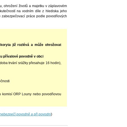
u, ohrožení životů a majetku v záplavovém
kutečností na vodním díle z hlediska jeho
é zabezpečovací práce podle povodňových
koryta již rozlévá a může ohrožovat
ku přívalové povodně v obci
(doba trvání srážky přesahuje 16 hodin),
ečnosti
ou komisí ORP Louny nebo povodňovou
nebezpečí povodně a při povodni
)