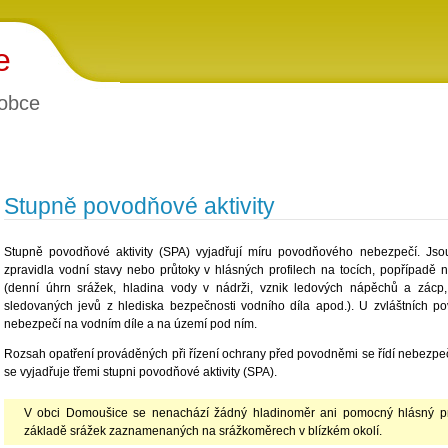
e
obce
Stupně povodňové aktivity
Stupně povodňové aktivity (SPA) vyjadřují míru povodňového nebezpečí. Jsou
zpravidla vodní stavy nebo průtoky v hlásných profilech na tocích, popřípadě 
(denní úhrn srážek, hladina vody v nádrži, vznik ledových nápěchů a zácp,
sledovaných jevů z hlediska bezpečnosti vodního díla apod.). U zvláštních p
nebezpečí na vodním díle a na území pod ním.
Rozsah opatření prováděných při řízení ochrany před povodněmi se řídí nebezpe
se vyjadřuje třemi stupni povodňové aktivity (SPA).
V obci Domoušice se nenachází žádný hladinoměr ani pomocný hlásný pr
základě srážek zaznamenaných na srážkoměrech v blízkém okolí.