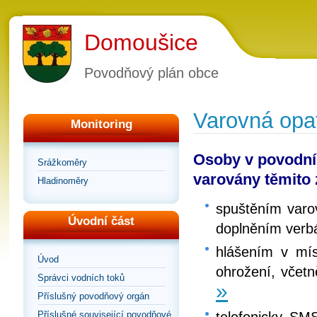
Domoušice
Povodňový plán obce
Varovná opa
Monitoring
Osoby v povodní
Srážkoměry
varovány těmito
Hladinoměry
spuštěním varo
Úvodní část
doplněním verbá
hlášením v mí
Úvod
ohrožení, včetn
Správci vodních toků
»
Příslušný povodňový orgán
telefonicky, SM
Příslušné související povodňové