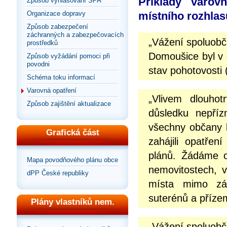
Příklady varov
Způsob vyhlašování SPA
Organizace dopravy
místního rozhlas
Způsob zabezpečení
záchranných a zabezpečovacích
„Vážení spoluob
prostředků
Domoušice byl v o
Způsob vyžádání pomoci při
povodni
stav pohotovosti 
Schéma toku informací
Varovná opatření
„Vlivem dlouhot
Způsob zajištění aktualizace
důsledku nepříz
všechny občany b
Grafická část
zahájili opatře
plánů. Žádáme o
Mapa povodňového plánu obce
nemovitostech, v
dPP České republiky
místa mimo záp
suterénů a přízem
Plány vlastníků nem.
„Vážení spoluob