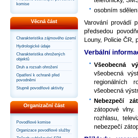
komise
osobním sdělen
Věcná část
Varování provádí 
předsedou povodň
Charakteristika zájmového území
Louny, Policie ČR, 
Hydrologické údaje
Verbální informac
Charakteristika ohrožených
objektů
Všeobecná vý
Druh a rozsah ohrožení
všeobecná výst
Opatření k ochraně před
povodněmi
regionálních 
Stupně povodňové aktivity
všeobecná výst
Nebezpečí zá
Organizační část
zátopové vlny.
rozhlasu, telev
Povodňové komise
nebezpečí zátop
Organizace povodňové služby