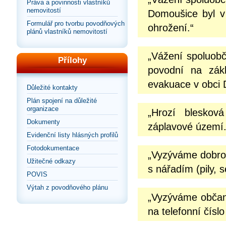
Práva a povinnosti vlastníků
nemovitostí
Domoušice byl v 
Formulář pro tvorbu povodňových
ohrožení.“
plánů vlastníků nemovitostí
„Vážení spoluobč
Přílohy
povodní na zák
evakuace v obci D
Důležité kontakty
Plán spojení na důležité
organizace
„Hrozí bleskov
Dokumenty
záplavové území.
Evidenční listy hlásných profilů
Fotodokumentace
„Vyzýváme dobrov
Užitečné odkazy
s nářadím (pily, 
POVIS
Výtah z povodňového plánu
„Vyzýváme občany
na telefonní čísl