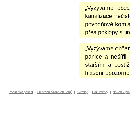
„Vyzýváme občan
kanalizace nečist
povodňové komisi
přes poklopy a ji
„Vyzýváme občany
panice a nešíři
starším a posti
hlášení upozornět
Podmínky použití
|
Ochrana osobních údajů
|
Zkratky
|
Dokumenty
|
Návod k po