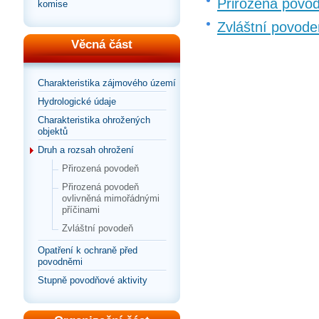
Přirozená povo
komise
Zvláštní povode
Věcná část
Charakteristika zájmového území
Hydrologické údaje
Charakteristika ohrožených
objektů
Druh a rozsah ohrožení
Přirozená povodeň
Přirozená povodeň
ovlivněná mimořádnými
příčinami
Zvláštní povodeň
Opatření k ochraně před
povodněmi
Stupně povodňové aktivity