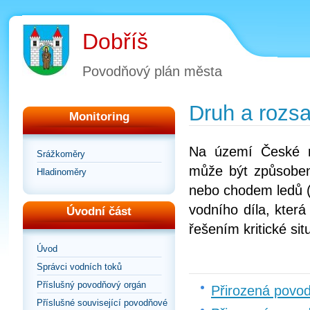
Dobříš
Povodňový plán města
Druh a rozs
Monitoring
Na území České r
Srážkoměry
může být způsoben
Hladinoměry
nebo chodem ledů (
vodního díla, kter
Úvodní část
řešením kritické si
Úvod
Správci vodních toků
Příslušný povodňový orgán
Přirozená povo
Příslušné související povodňové