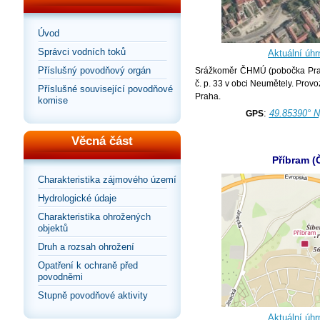
Úvod
Správci vodních toků
Aktuální úhr
Příslušný povodňový orgán
Srážkoměr ČHMÚ (pobočka Prah
č. p. 33 v obci Neumětely. Pro
Příslušné související povodňové
Praha.
komise
:
49.85390° N
GPS
Věcná část
Příbram 
Charakteristika zájmového území
Hydrologické údaje
Charakteristika ohrožených
objektů
Druh a rozsah ohrožení
Opatření k ochraně před
povodněmi
Stupně povodňové aktivity
Aktuální úhr