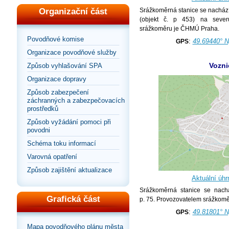
Organizační část
Srážkoměrná stanice se nachází
(objekt č. p 453) na sever
srážkoměru je ČHMÚ Praha.
Povodňové komise
:
49.69440° N
GPS
Organizace povodňové služby
Vozni
Způsob vyhlašování SPA
Organizace dopravy
Způsob zabezpečení
záchranných a zabezpečovacích
prostředků
Způsob vyžádání pomoci při
povodni
Schéma toku informací
Varovná opatření
Způsob zajištění aktualizace
Aktuální úhr
Srážkoměrná stanice se nachá
Grafická část
p. 75. Provozovatelem srážkom
:
49.81801° N
GPS
Mapa povodňového plánu města