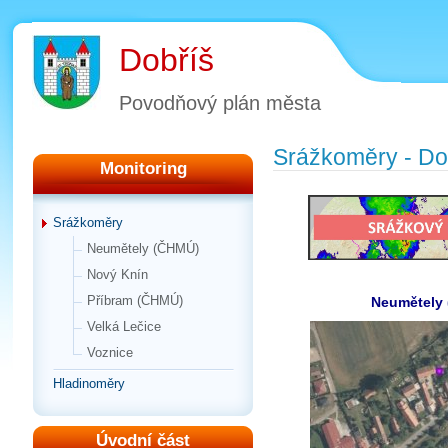
Dobříš
Povodňový plán města
Srážkoměry - Do
Monitoring
Srážkoměry
Neumětely (ČHMÚ)
Nový Knín
Příbram (ČHMÚ)
Neumětely
Velká Lečice
Voznice
Hladinoměry
Úvodní část