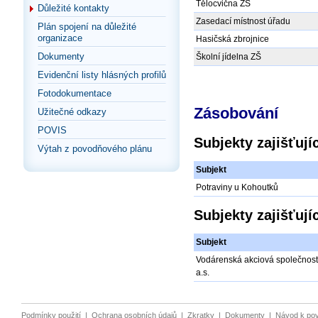
Tělocvična ZŠ
Důležité kontakty
Zasedací místnost úřadu
Plán spojení na důležité
organizace
Hasičská zbrojnice
Dokumenty
Školní jídelna ZŠ
Evidenční listy hlásných profilů
Fotodokumentace
Zásobování
Užitečné odkazy
POVIS
Subjekty zajišťuj
Výtah z povodňového plánu
Subjekt
Potraviny u Kohoutků
Subjekty zajišťuj
Subjekt
Vodárenská akciová společnost
a.s.
Podmínky použití
|
Ochrana osobních údajů
|
Zkratky
|
Dokumenty
|
Návod k po