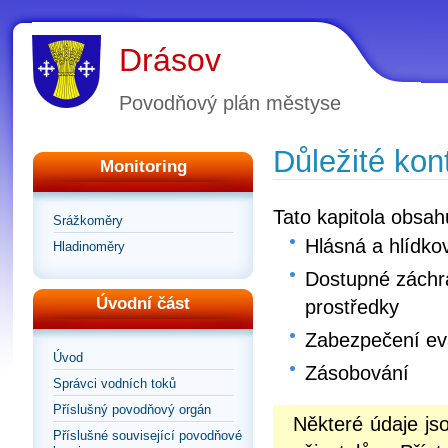
Drásov
Povodňový plán městyse
Důležité kon
Monitoring
Tato kapitola obsah
Srážkoměry
Hlásná a hlídko
Hladinoměry
Dostupné záchra
Úvodní část
prostředky
Zabezpečení e
Úvod
Zásobování
Správci vodních toků
Příslušný povodňový orgán
Některé údaje j
Příslušné související povodňové