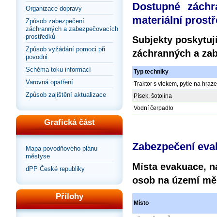
Dostupné záchr
Organizace dopravy
materiální prost
Způsob zabezpečení
záchranných a zabezpečovacích
prostředků
Subjekty poskytují
Způsob vyžádání pomoci při
záchranných a zab
povodni
Schéma toku informací
Typ techniky
Varovná opatření
Traktor s vlekem, pytle na hraze
Způsob zajištění aktualizace
Písek, šotolina
Vodní čerpadlo
Grafická část
Zabezpečení eva
Mapa povodňového plánu
městyse
Místa evakuace, n
dPP České republiky
osob na území mě
Přílohy
Místo