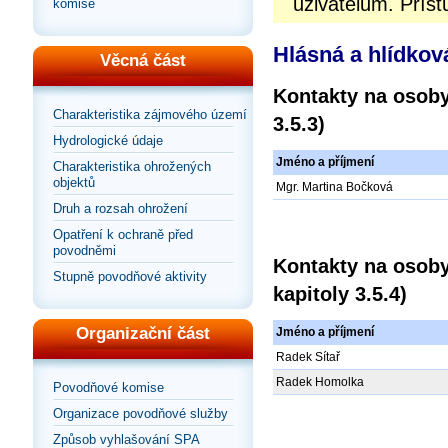
uživatelům. Příst
komise
Hlásná a hlídkov
Věcná část
Kontakty na osoby
Charakteristika zájmového území
3.5.3)
Hydrologické údaje
Jméno a příjmení
Charakteristika ohrožených
objektů
Mgr. Martina Bočková
Druh a rozsah ohrožení
Opatření k ochraně před
povodněmi
Kontakty na osoby
Stupně povodňové aktivity
kapitoly 3.5.4)
Organizační část
Jméno a příjmení
Radek Sítař
Radek Homolka
Povodňové komise
Organizace povodňové služby
Způsob vyhlašování SPA