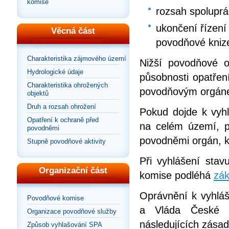
komise
rozsah spolupr
ukončení řízení
Věcná část
povodňové kniz
Charakteristika zájmového území
Nižší povodňové o
Hydrologické údaje
působnosti opatřen
Charakteristika ohrožených
povodňovým orgáne
objektů
Druh a rozsah ohrožení
Pokud dojde k vyhl
Opatření k ochraně před
na celém území, pr
povodněmi
povodněmi orgán, kt
Stupně povodňové aktivity
Při vyhlášení sta
Organizační část
komise podléhá
zák
Oprávnění k vyhláš
Povodňové komise
a Vláda České r
Organizace povodňové služby
následujících zásad
Způsob vyhlašování SPA