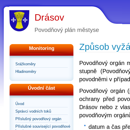
Drásov
Povodňový plán městyse
Způsob vyžá
Monitoring
Povodňový orgán m
Srážkoměry
stupně (Povodňov
Hladinoměry
povodněmi v případě
Úvodní část
Povodňový orgán (
ochrany před pov
Úvod
Drásov nebo z vlas
Správci vodních toků
povodňovým orgán
Příslušný povodňový orgán
datum a čas pře
Příslušné související povodňové