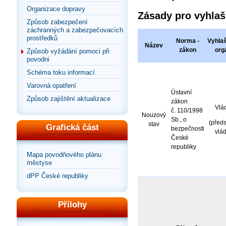
Organizace dopravy
Zásady pro vyhlaš
Způsob zabezpečení
záchranných a zabezpečovacích
prostředků
Norma -
Vyhlaš
Název
zákon
org
Způsob vyžádání pomoci při
povodni
Schéma toku informací
Varovná opatření
Ústavní
Způsob zajištění aktualizace
zákon
Vlá
č. 110/1998
Nouzový
Sb., o
(před
stav
Grafická část
bezpečnosti
vlád
České
republiky
Mapa povodňového plánu
městyse
dPP České republiky
Přílohy