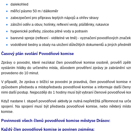
dalekohled
měřicí pásmo 50 m / dálkoměr
zabezpečení pro přípravu teplých nápojů a ohřev stravy
záložní oděv a obuv, holínky, reflexní vesty, pláštěnky, rukavice
hygienické potřeby, zásoba pitné vody a potravin
barevné spreje (reflexní - viditelné ve tmě) - vyznačení povodňových značek
vodotěsné bedny a obaly na uložení důležitých dokumentů a jiných předmě
Časový plán svolání Povodňové komise
Zprávy o povodni, které nezískal člen povodňové komise osobně, prověří zp
vysláním hlídky do určeného místa, důvodem prověření zprávy je zabránění vz
provedeno do 10 minut.
V případě, že zpráva o blížící se povodni je pravdivá, člen povodňové komise 
způsobem předsedu a místopředsedu povodňové komise a informuje další členy 
nimi další postup. Nejpozději do 1 hodiny musí být vybraní členové povodňové k
Když nastane I. stupeň povodňové aktivity je nutná nepřetržitá přítomnost na u
spojení. Na spojení musí být předseda povodňové komise, nebo některý mís
komise.
Povinnosti všech členů povodňové komise městyse Drásov:
Každý člen povodňové komise je povinen zejména: