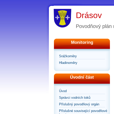
Drásov
Povodňový plán
Monitoring
Srážkoměry
Hladinoměry
Úvodní část
Úvod
Správci vodních toků
Příslušný povodňový orgán
Příslušné související povodňové