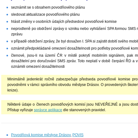
seznámit se s obsahem povodňového plánu
sledovat aktualizace povodňového plánu
hlásit změny v osobních údajích předsedovi povodňové komise
neprodleně po obdržení zprávy o vzniku nebo vyhlášení SPA formou SMS 
zprávu
v případě obdržení zprávy, že byl dosažen I. SPA si zajistit dobití svého mobi
oznámit předpokládané omezení dosažitelnosti pro potřeby povodňové ko
členové, jsou-li na území ČR v místě pokrytí mobilním signálem, pak maj
dosažitelní pro doručování SMS zpráv. Toto neplatí v době čerpání ŘD a 
oznámili omezení dosažitelnosti
Minimálně jedenkrát ročně zabezpečuje předseda povodňové komise proš
povodněmi v rámci správního obvodu městyse Drásov. O provedených školení
knize).
Některé údaje o členech povodňových komisí jsou NEVEŘEJNÉ a jsou dost
Přístup vyřizuje
správce aplikace
dle stanovených pravidel.
Povodňová komise městyse Drásov
,
POVIS