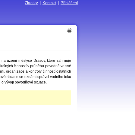
Zkratky
|
Kontakt
|
Přihlášení
na území městyse Drásov, které zahrnuje
íslušných činností v průběhu povodně ve své
í, organizace a kontroly činností ostatních
vé situace se oznámí správci vodního toku
u o vývoji povodňové situace.