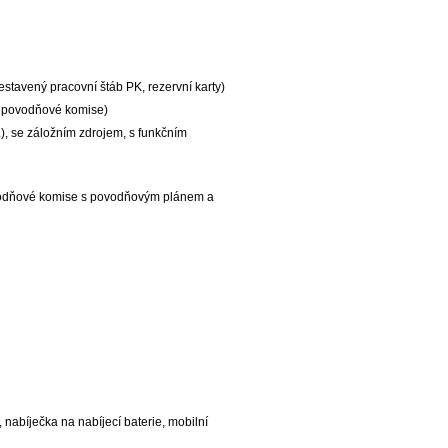
sestavený pracovní štáb PK, rezervní karty)
l povodňové komise)
.), se záložním zdrojem, s funkčním
povodňové komise s povodňovým plánem a
 nabíječka na nabíjecí baterie, mobilní