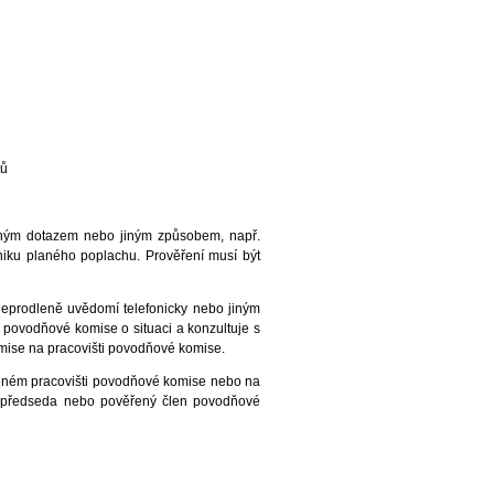
tů
ětným dotazem nebo jiným způsobem, např.
niku planého poplachu. Prověření musí být
neprodleně uvědomí telefonicky nebo jiným
povodňové komise o situaci a konzultuje s
omise na pracovišti povodňové komise.
rčeném pracovišti povodňové komise nebo na
topředseda nebo pověřený člen povodňové