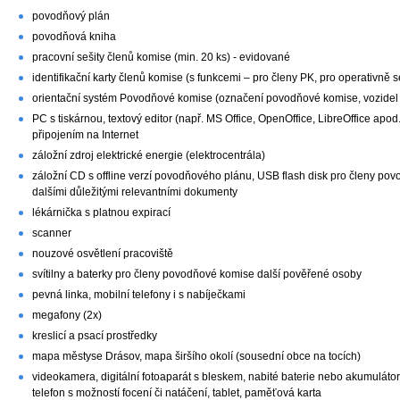
povodňový plán
povodňová kniha
pracovní sešity členů komise (min. 20 ks) - evidované
identifikační karty členů komise (s funkcemi – pro členy PK, pro operativně 
orientační systém Povodňové komise (označení povodňové komise, vozide
PC s tiskárnou, textový editor (např. MS Office, OpenOffice, LibreOffice apod
připojením na Internet
záložní zdroj elektrické energie (elektrocentrála)
záložní CD s offline verzí povodňového plánu, USB flash disk pro členy 
dalšími důležitými relevantními dokumenty
lékárnička s platnou expirací
scanner
nouzové osvětlení pracoviště
svítilny a baterky pro členy povodňové komise další pověřené osoby
pevná linka, mobilní telefony i s nabíječkami
megafony (2x)
kreslicí a psací prostředky
mapa městyse Drásov, mapa širšího okolí (sousední obce na tocích)
videokamera, digitální fotoaparát s bleskem, nabité baterie nebo akumulátor,
telefon s možností focení či natáčení, tablet, paměťová karta