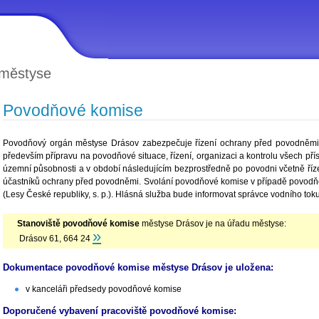
 městyse
Povodňové komise
Povodňový orgán městyse Drásov zabezpečuje řízení ochrany před povodněmi 
především přípravu na povodňové situace, řízení, organizaci a kontrolu všech př
územní působnosti a v období následujícím bezprostředně po povodni včetně řízen
účastníků ochrany před povodněmi. Svolání povodňové komise v případě povodňo
(Lesy České republiky, s. p.). Hlásná služba bude informovat správce vodního tok
Stanoviště povodňové komise
městyse Drásov je na úřadu městyse:
»
Drásov 61, 664 24
Dokumentace povodňové komise městyse Drásov je uložena:
v kanceláři předsedy povodňové komise
Doporučené vybavení pracoviště povodňové komise: