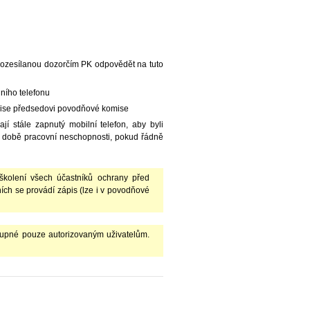
rozesílanou dozorčím PK odpovědět na tuto
lního telefonu
mise předsedovi povodňové komise
í stále zapnutý mobilní telefon, aby byli
v době pracovní neschopnosti, pokud řádně
kolení všech účastníků ochrany před
ch se provádí zápis (lze i v povodňové
upné pouze autorizovaným uživatelům.