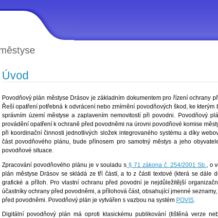
 městyse
Úvod
Povodňový plán městyse Drásov je základním dokumentem pro řízení ochrany p
Řeší opatření potřebná k odvrácení nebo zmírnění povodňových škod, ke kterým 
správním území městyse a zaplavením nemovitostí při povodni. Povodňový plán
provádění opatření k ochraně před povodněmi na úrovni povodňové komise měst
při koordinační činnosti jednotlivých složek integrovaného systému a díky web
část povodňového plánu, bude přínosem pro samotný městys a jeho obyvatele
povodňové situace.
Zpracování povodňového plánu je v souladu s
§ 71 zákona č. 254/2001 Sb.
, o 
plán městyse Drásov se skládá ze tří částí, a to z části textové (která se dále 
grafické a příloh. Pro vlastní ochranu před povodní je nejdůležitější organizačn
účastníky ochrany před povodněmi, a přílohová část, obsahující jmenné seznamy,
před povodněmi. Povodňový plán je vytvářen s vazbou na systém
POVIS
.
Digitální povodňový plán má oproti klasickému publikování (tištěná verze ne