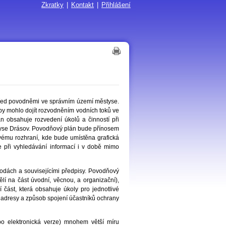
Zkratky
|
Kontakt
|
Přihlášení
řed povodněmi ve správním území městyse.
by mohlo dojít rozvodněním vodních toků ve
 obsahuje rozvedení úkolů a činností při
yse Drásov. Povodňový plán bude přínosem
ovému rozhraní, kde bude umístěna grafická
 při vyhledávání informací i v době mimo
vodách a souvisejícími předpisy. Povodňový
dělí na část úvodní, věcnou, a organizační),
í část, která obsahuje úkoly pro jednotlivé
 adresy a způsob spojení účastníků ochrany
bo elektronická verze) mnohem větší míru