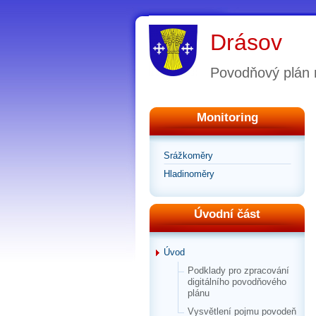
Drásov
Povodňový plán
Monitoring
Srážkoměry
Hladinoměry
Úvodní část
Úvod
Podklady pro zpracování
digitálního povodňového
plánu
Vysvětlení pojmu povodeň