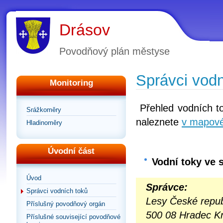
Drásov
Povodňový plán městyse
Správci vodn
Monitoring
Přehled vodních to
Srážkoměry
naleznete
v mapové 
Hladinoměry
Úvodní část
Vodní
toky
ve s
Úvod
Správce:
Správci vodních toků
Lesy České repub
Příslušný povodňový orgán
500 08 Hradec K
Příslušné související povodňové