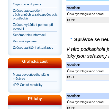
Organizace dopravy
Vodní tok
Způsob zabezpečení
Číslo hydrologického pořadí:
záchranných a zabezpečovacích
prostředků
ID toku:
Způsob vyžádání pomoci při
povodni
Schéma toku informací
Správce se neu
Varovná opatření
Způsob zajištění aktualizace
V této podkapitole 
toky jsou seřazeny 
Grafická část
Vodní tok
Číslo hydrologického pořadí:
Mapa povodňového plánu
ID toku:
městyse
dPP České republiky
Vodní tok
Přílohy
Číslo hydrologického pořadí:
ID toku: