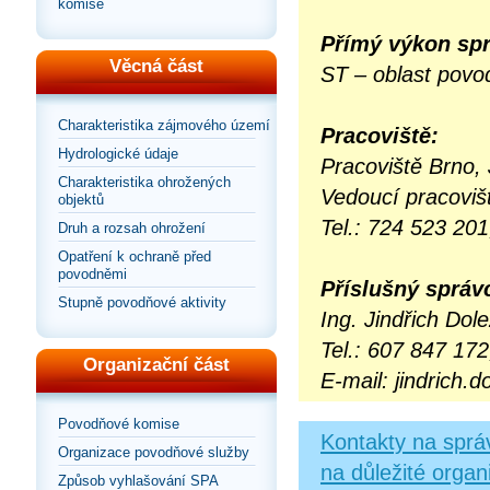
komise
Přímý výkon sp
Věcná část
ST – oblast povo
Charakteristika zájmového území
Pracoviště:
Hydrologické údaje
Pracoviště Brno,
Charakteristika ohrožených
Vedoucí pracoviš
objektů
Tel.: 724 523 20
Druh a rozsah ohrožení
Opatření k ochraně před
povodněmi
Příslušný správ
Stupně povodňové aktivity
Ing. Jindřich Dole
Tel.: 607 847 17
Organizační část
E-mail: jindrich.
Povodňové komise
Kontakty na správ
Organizace povodňové služby
na důležité organ
Způsob vyhlašování SPA