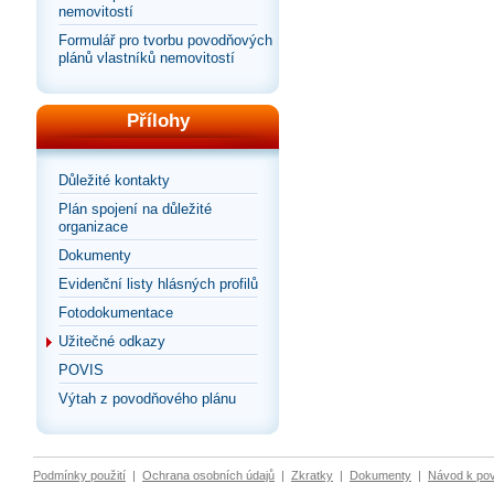
nemovitostí
Formulář pro tvorbu povodňových
plánů vlastníků nemovitostí
Přílohy
Důležité kontakty
Plán spojení na důležité
organizace
Dokumenty
Evidenční listy hlásných profilů
Fotodokumentace
Užitečné odkazy
POVIS
Výtah z povodňového plánu
Podmínky použití
|
Ochrana osobních údajů
|
Zkratky
|
Dokumenty
|
Návod k po