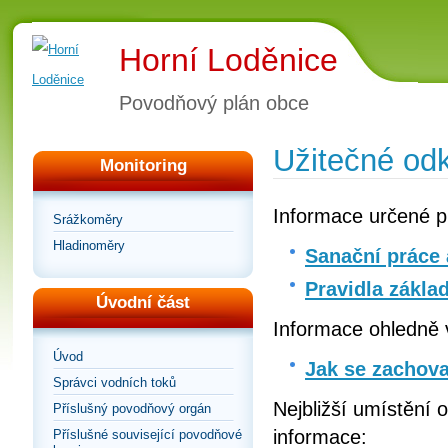
Horní Loděnice
Povodňový plán obce
Užitečné od
Monitoring
Informace určené p
Srážkoměry
Hladinoměry
Sanační práce 
Pravidla zákla
Úvodní část
Informace ohledně 
Úvod
Jak se zachova
Správci vodních toků
Nejbližší umístění 
Příslušný povodňový orgán
informace:
Příslušné související povodňové