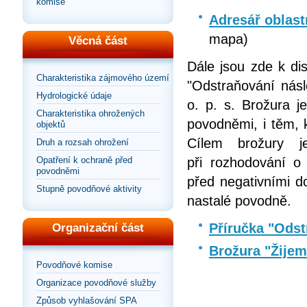
komise
Adresář oblast
mapa)
Věcná část
Dále jsou zde k di
Charakteristika zájmového území
"Odstraňování násl
Hydrologické údaje
o. p. s. Brožura j
Charakteristika ohrožených
povodněmi, i těm, 
objektů
Cílem brožury 
Druh a rozsah ohrožení
Opatření k ochraně před
při rozhodování o
povodněmi
před negativními d
Stupně povodňové aktivity
nastalé povodně.
Příručka "Odst
Organizační část
Brožura "Žije
Povodňové komise
Organizace povodňové služby
Způsob vyhlašování SPA