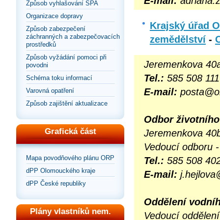
E-mail:
adriana.
Způsob vyhlašování SPA
Organizace dopravy
Krajský úřad 
Způsob zabezpečení
záchranných a zabezpečovacích
zemědělství
-
prostředků
Způsob vyžádání pomoci při
Jeremenkova 40a
povodni
Tel.:
585 508 111
Schéma toku informací
E-mail:
posta@ol
Varovná opatření
Způsob zajištění aktualizace
Odbor
životního
Grafická část
Jeremenkova 40b
Vedoucí odboru - 
Mapa povodňového plánu ORP
Tel.:
585 508 40
dPP Olomouckého kraje
E-mail:
j.hejlova
dPP České republiky
Oddělení vodní
Plány vlastníků nem.
Vedoucí oddělení