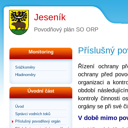
Jeseník
Povodňový plán SO ORP
Příslušný p
Monitoring
Řízení ochrany p
Srážkoměry
ochrany před povod
Hladinoměry
organizaci a kontr
období následující
Úvodní část
kontroly činnosti 
orgány se při své č
Úvod
Správci vodních toků
V době mimo pov
Příslušný povodňový orgán