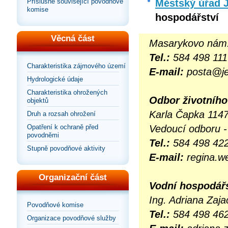
Městský úřad 
Příslušné související povodňové
komise
hospodářství
Věcná část
Masarykovo nám.
Tel.:
584 498 111
Charakteristika zájmového území
E-mail:
posta@je
Hydrologické údaje
Charakteristika ohrožených
Odbor životního
objektů
Karla Čapka 1147
Druh a rozsah ohrožení
Vedoucí odboru -
Opatření k ochraně před
povodněmi
Tel.:
584 498 42
Stupně povodňové aktivity
E-mail:
regina.w
Organizační část
Vodní hospodářs
Ing. Adriana Zaj
Povodňové komise
Tel.:
584 498 46
Organizace povodňové služby