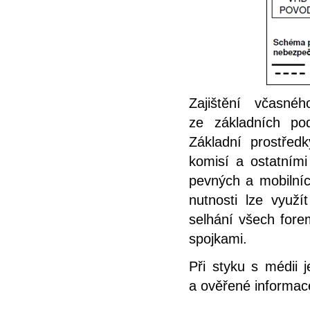
Zajištění včasné
ze základních po
Základní prostřed
komisí a ostatním
pevných a mobilních
nutnosti lze využí
selhání všech forem
spojkami.
Při styku s médii 
a ověřené informac