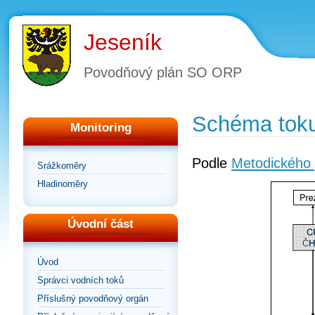
Jeseník
Povodňový plán SO ORP
Schéma toku
Monitoring
Podle
Metodického 
Srážkoměry
Hladinoměry
Úvodní část
Úvod
Správci vodních toků
Příslušný povodňový orgán