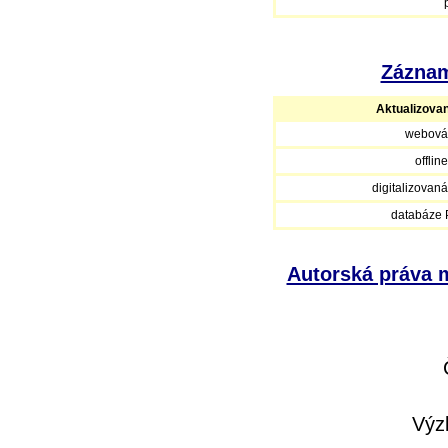
Záznam
Aktualizova
webová
offlin
digitalizovan
databáze
Autorská práva m
Výz