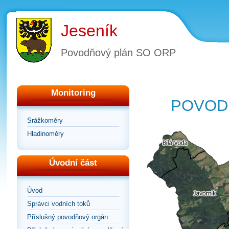
Jeseník
Povodňový plán SO ORP
Monitoring
POVOD
Srážkoměry
Hladinoměry
Úvodní část
Úvod
Správci vodních toků
Příslušný povodňový orgán