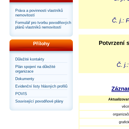
Práva a povinnosti vlastníků
nemovitostí
Č. j.:
Formulář pro tvorbu povodňových
plánů vlastníků nemovitostí
Potvrzení 
Přílohy
Důležité kontakty
Č. j
Plán spojení na důležité
organizace
Dokumenty
Evidenční listy hlásných profilů
Záznam
POVIS
Aktualizova
Související povodňové plány
věcn
organizačn
grafic