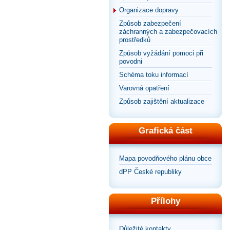
Organizace dopravy
Způsob zabezpečení
záchranných a zabezpečovacích
prostředků
Způsob vyžádání pomoci při
povodni
Schéma toku informací
Varovná opatření
Způsob zajištění aktualizace
Grafická část
Mapa povodňového plánu obce
dPP České republiky
Přílohy
Důležité kontakty