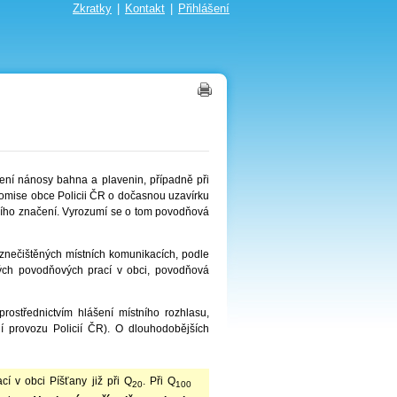
Zkratky
|
Kontakt
|
Přihlášení
ení nánosy bahna a plavenin, případně při
omise obce Policii ČR o dočasnou uzavírku
ního značení. Vyrozumí se o tom povodňová
nečištěných místních komunikacích, podle
ných povodňových prací v obci, povodňová
ostřednictvím hlášení místního rozhlasu,
ní provozu Policií ČR). O dlouhodobějších
í v obci Píšťany již při Q
. Při Q
20
100