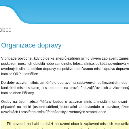
obce
Organizace dopravy
V případě povodně, kdy dojde ke zneprůjezdnění silnic vlivem zaplavení, zanes
poškození mostních objektů nebo samotného tělesa silnice, požádá povodňová k
uvedených silnic a odklon dopravy, respektive o dočasnou místní úpravu doprav
komise ORP Litoměřice.
Do doby uzavření silnic usměrňuje dopravu na zaplavených poškozených nebo z
konkrétní místní situace, a s ohledem na provádění zajišťovacích a záchran
komise obce Píšťany.
Osoby na území obce Píšťany budou o uzavírce silnic a mostů informováni pr
případně na místě (osobní sdělení, informační tabule/cedule o uzavírce, říze
uzavírkách i prostřednictvím úřední desky a webových stránek obce.
Při povodni na Labi dochází na území obce k zaplavení místních komunikac