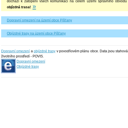
dochází k zatopení všech komunikací na celém území správního obvodu
»
objízdná trasa!
Dopravní omezení na území obce Píšťany
Objízdné trasy na území obce Píšťany
Dopravní omezení
a
objízdné trasy
v povodňovém plánu obce. Data jsou stahován
životního prostředí - POVIS.
Dopravní omezení
Objízdné trasy