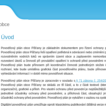
obce
Úvod
Povodňový plán obce Píšťany je základním dokumentem pro řízení ochrany 
Povodňový plán obce Píšťany řeší opatření potřebná k odvrácení nebo zmírnění 
rozvodněním vodních toků ve správním území obce a zaplavením nemovitost
rozvedení úkolů a činností při provádění opatření k ochraně před povodněmi 
Povodňový plán bude přínosem při koordinační činnosti jednotlivých slože
rozhraní, kde bude umístěna grafická část povodňového plánu, bude přínose
vyhledávání informací i v době mimo povodňové situace.
Povodňový plán obce Píšťany je zpracován v souladu s
§ 71 zákona č. 254/20
Povodňový plán obce Píšťany se skládá ze tří částí, a to z části textové (kte
organizační), grafické a příloh. Pro vlastní ochranu před povodní je nejdůležitějš
jednotlivé účastníky ochrany před povodněmi, a přílohová část, obsahující
účastníků ochrany před povodněmi. Povodňový plán je vytvářen s vazbou na sys
Digitální povodňový plán umožňuje oproti klasickému publikování (tištěná verze 