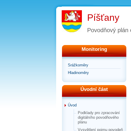
Píšťany
Povodňový plán 
Monitoring
Srážkoměry
Hladinoměry
Úvodní část
Úvod
Podklady pro zpracování
digitálního povodňového
plánu
Vysvětlení pojmu povodeň