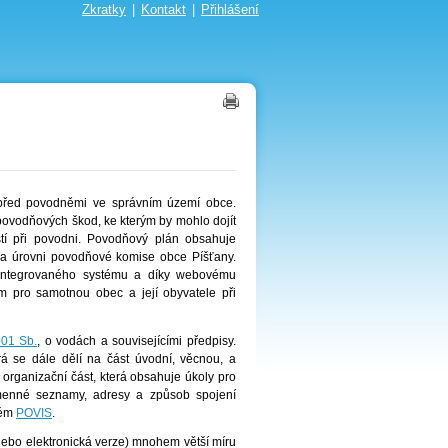
Zkratky
|
Kontakt
|
Přihlášení
před povodněmi ve správním území obce.
povodňových škod, ke kterým by mohlo dojít
í při povodni. Povodňový plán obsahuje
na úrovni povodňové komise obce Píšťany.
k integrovaného systému a díky webovému
m pro samotnou obec a její obyvatele při
01 Sb.
, o vodách a souvisejícími předpisy.
rá se dále dělí na část úvodní, věcnou, a
í organizační část, která obsahuje úkoly pro
 jmenné seznamy, adresy a způsob spojení
tém
POVIS
.
nebo elektronická verze) mnohem větší míru