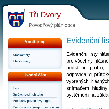
Tři Dvory
Povodňový plán obce
Evidenční lis
Monitoring
Evidenční listy hl
Srážkoměry
pro všechny hlásné 
Hladinoměry
umístění profilu
odpovídající průtoky
Úvodní část
vybraných hlásných
snímačem hladiny
Úvod
systémem na zákla
Správci vodních toků
Příslušný povodňový orgán
Příslušné související povodňové