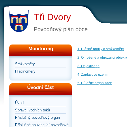
Tři Dvory
Povodňový plán obce
Monitoring
1. Hlásné profily a srážkoměry
2. Ohrožené a ohrožující objekty
Srážkoměry
3. Objekty dpp
Hladinoměry
4. Záplavové území
5. Důležité organizace
Úvodní část
Úvod
Správci vodních toků
Příslušný povodňový orgán
Příslušné související povodňové