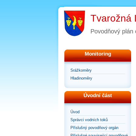
Tvarožná 
Povodňový plán 
Monitoring
Srážkoměry
Hladinoměry
Úvodní část
Úvod
Správci vodních toků
Příslušný povodňový orgán
Příslušné související povodňové