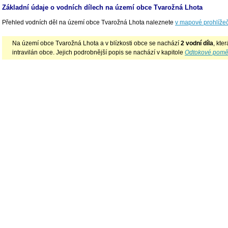
Základní údaje o vodních dílech na území obce Tvarožná Lhota
Přehled vodních děl na území obce Tvarožná Lhota naleznete
v mapové prohlížeč
Na území obce Tvarožná Lhota a v blízkosti obce se nachází
2 vodní díla
, kte
intravilán obce. Jejich podrobnější popis se nachází v kapitole
Odtokové pomě