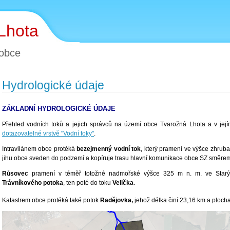
Lhota
obce
Hydrologické údaje
ZÁKLADNÍ HYDROLOGICKÉ ÚDAJE
Přehled vodních toků a jejich správců na území obce Tvarožná Lhota a v jej
dotazovatelné vrstvě "Vodní toky"
.
Intravilánem obce protéká
bezejmenný vodní tok
, který pramení ve výšce zhruba 
jihu obce sveden do podzemí a kopíruje trasu hlavní komunikace obce SZ směrem
Růsovec
pramení v téměř totožné nadmořské výšce 325 m n. m. ve Starý
Trávníkového potoka
, ten poté do toku
Velička
.
Katastrem obce protéká také potok
Radějovka,
jehož délka činí 23,16 km a ploch