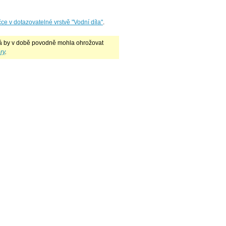
ce v dotazovatelné vrstvě "Vodní díla"
.
rá by v době povodně mohla ohrožovat
ry
.