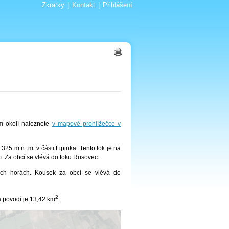
Zkratky
|
Kontakt
|
Přihlášení
ím okolí naleznete
v mapové prohlížečce v
325 m n. m. v části Lipinka. Tento tok je na
. Za obcí se vlévá do toku Růsovec.
ch horách. Kousek za obcí se vlévá do
2
a povodí je 13,42 km
.