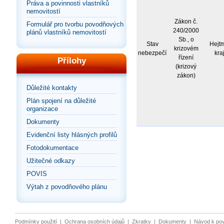
Práva a povinnosti vlastníků
nemovitostí
Zákon č.
Formulář pro tvorbu povodňových
240/2000
plánů vlastníků nemovitostí
Sb., o
Stav
Hejt
krizovém
nebezpečí
kra
řízení
Přílohy
(krizový
zákon)
Důležité kontakty
Plán spojení na důležité
organizace
Dokumenty
Evidenční listy hlásných profilů
Fotodokumentace
Užitečné odkazy
POVIS
Výtah z povodňového plánu
Podmínky použití
|
Ochrana osobních údajů
|
Zkratky
|
Dokumenty
|
Návod k po