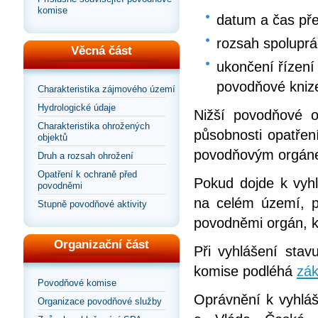
komise
datum a čas pře
rozsah spolupr
Věcná část
ukončení řízení
povodňové kniz
Charakteristika zájmového území
Hydrologické údaje
Nižší povodňové o
Charakteristika ohrožených
působnosti opatřen
objektů
povodňovým orgáne
Druh a rozsah ohrožení
Opatření k ochraně před
Pokud dojde k vyhl
povodněmi
na celém území, pr
Stupně povodňové aktivity
povodněmi orgán, kt
Organizační část
Při vyhlášení sta
komise podléhá
zák
Povodňové komise
Oprávnění k vyhláš
Organizace povodňové služby