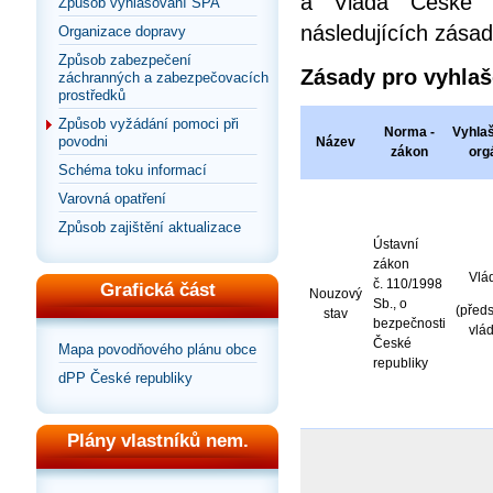
a Vláda České r
Způsob vyhlašování SPA
následujících zásad
Organizace dopravy
Způsob zabezpečení
Zásady pro vyhlaš
záchranných a zabezpečovacích
prostředků
Způsob vyžádání pomoci při
Norma -
Vyhlaš
povodni
Název
zákon
org
Schéma toku informací
Varovná opatření
Způsob zajištění aktualizace
Ústavní
zákon
Vlá
č. 110/1998
Grafická část
Nouzový
Sb., o
(před
stav
bezpečnosti
vlád
České
Mapa povodňového plánu obce
republiky
dPP České republiky
Plány vlastníků nem.