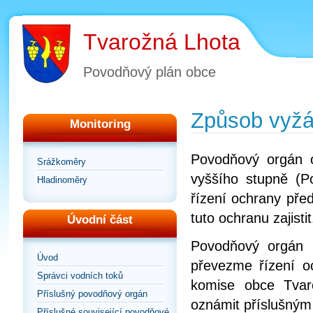
Tvarožná Lhota
Povodňový plán obce
Způsob vyžá
Monitoring
Povodňový orgán 
Srážkoměry
vyššího stupně (
Hladinoměry
řízení ochrany pře
tuto ochranu zajistit
Úvodní část
Povodňový orgán 
Úvod
převezme řízení o
Správci vodních toků
komise obce Tvar
Příslušný povodňový orgán
oznámit příslušný
Příslušné související povodňové