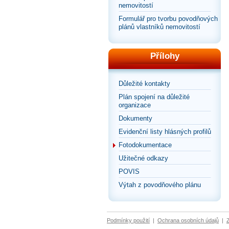
nemovitostí
Formulář pro tvorbu povodňových
plánů vlastníků nemovitostí
Přílohy
Důležité kontakty
Plán spojení na důležité
organizace
Dokumenty
Evidenční listy hlásných profilů
Fotodokumentace
Užitečné odkazy
POVIS
Výtah z povodňového plánu
Podmínky použití
|
Ochrana osobních údajů
|