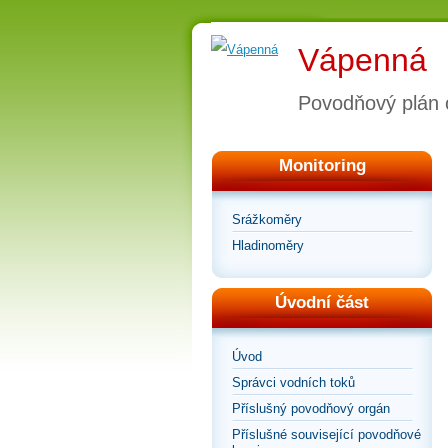
Vápenná
Povodňový plán 
Monitoring
Srážkoměry
Hladinoměry
Úvodní část
Úvod
Správci vodních toků
Příslušný povodňový orgán
Příslušné související povodňové