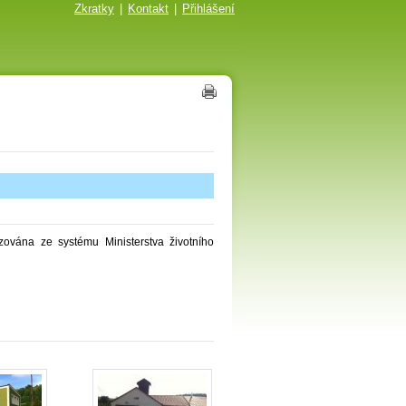
Zkratky
|
Kontakt
|
Přihlášení
ována ze systému Ministerstva životního