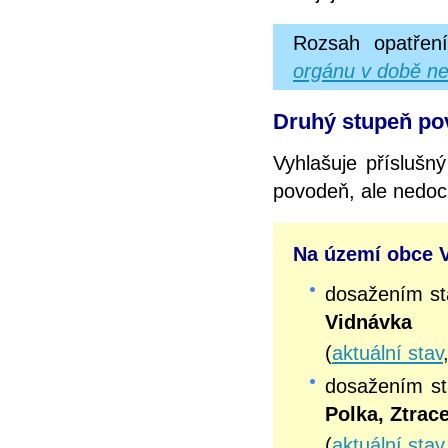
Rozsah opatřen
orgánu v době ne
Druhý stupeň pov
Vyhlašuje příslušn
povodeň, ale nedoc
Na území obce V
dosažením s
Vidnávka
(
aktuální stav
dosažením s
Polka, Ztrac
(
aktuální stav