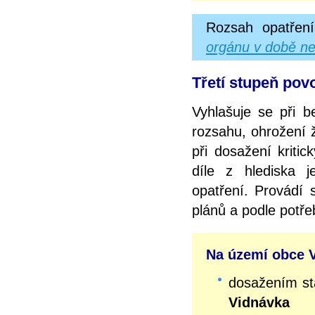
Rozsah opatření
orgánu v době ne
Třetí stupeň povo
Vyhlašuje se při b
rozsahu, ohrožení 
při dosažení kriti
díle z hlediska 
opatření. Provádí
plánů a podle potř
Na území obce V
dosažením s
Vidnávka