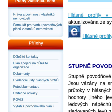
Plány vlastníků nem.
Hlásné profily 
Práva a povinnosti vlastníků
nemovitostí
aktualizována ze sy
Formulář pro tvorbu povodňových
plánů vlastníků nemovitostí
Hlásné profil
Přílohy
Důležité kontakty
Plán spojení na důležité
STUPNĚ POVOD
organizace
Dokumenty
Stupně povodňové 
Evidenční listy hlásných profilů
Jsou vázány na smě
Fotodokumentace
průtoky v hlásných
Užitečné odkazy
hodnoty jiného je
POVIS
ledových nápěchů
Výtah z povodňového plánu
sledovaných jevů z