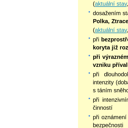
(
aktuální stav
dosažením s
Polka, Ztrac
(
aktuální stav
při
bezprostř
koryta již r
při výrazném
vzniku příva
při dlouhodo
intenzity (do
s táním sněh
při intenziv
činností
při oznámení 
bezpečnosti