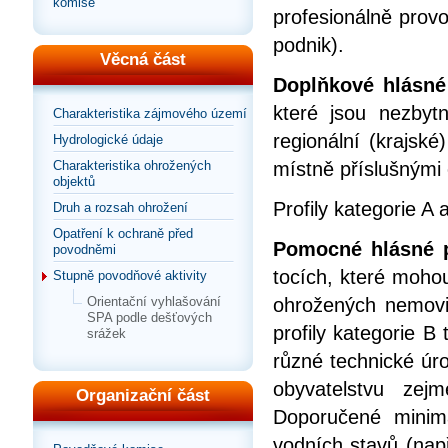
komise
profesionálně prov
podnik).
Věcná část
Doplňkové hlásné 
které jsou nezbyt
Charakteristika zájmového území
regionální (krajsk
Hydrologické údaje
místně příslušnými
Charakteristika ohrožených
objektů
Profily kategorie A 
Druh a rozsah ohrožení
Opatření k ochraně před
Pomocné hlásné pr
povodněmi
tocích, které mohou
Stupně povodňové aktivity
ohrožených nemovit
Orientační vyhlašování
SPA podle dešťových
profily kategorie B
srážek
různé technické úr
obyvatelstvu zej
Organizační část
Doporučené minim
vodních stavů (např