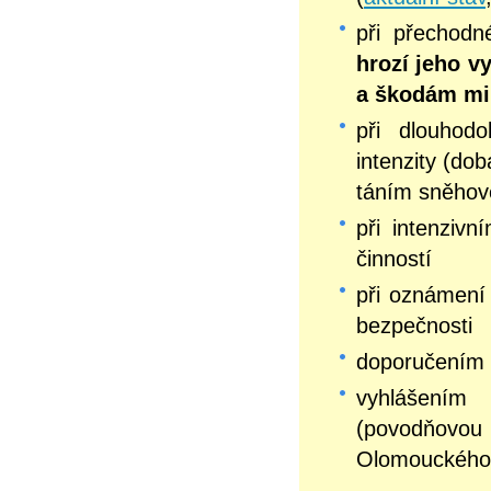
při přechod
hrozí jeho v
a škodám mi
při dlouhodo
intenzity (do
táním sněhov
při intenziv
činností
při oznámení 
bezpečnosti
doporučením 
vyhlášením
(povodňovo
Olomouckého 