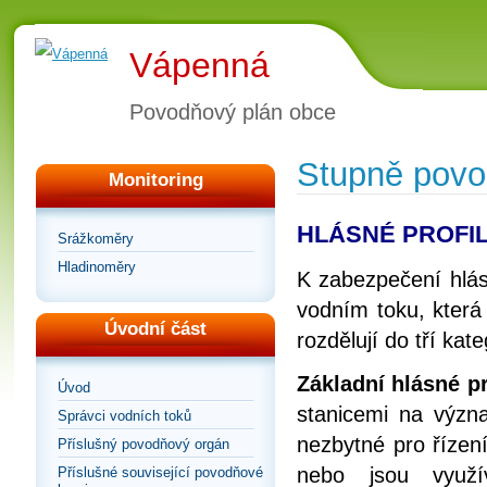
Vápenná
Povodňový plán obce
Stupně povod
Monitoring
HLÁSNÉ PROFI
Srážkoměry
Hladinoměry
K zabezpečení hlásn
vodním toku, která
Úvodní část
rozdělují do tří kate
Základní hlásné pro
Úvod
stanicemi na význa
Správci vodních toků
nezbytné pro řízen
Příslušný povodňový orgán
nebo jsou využí
Příslušné související povodňové