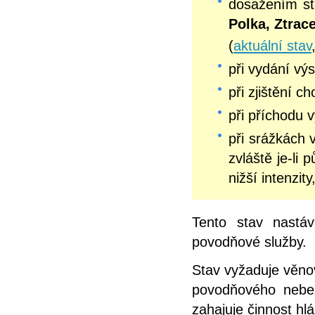
dosažením s
Polka, Ztrac
(
aktuální stav
při vydání v
při zjištění c
při příchodu 
při srážkách 
zvláště je-li
nižší intenzit
Tento stav nastá
povodňové služby.
Stav vyžaduje věno
povodňového nebez
zahajuje činnost hl