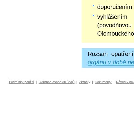
doporučením 
vyhlášením
(povodňovo
Olomouckého 
Rozsah opatření
orgánu v době ne
Podmínky použití
|
Ochrana osobních údajů
|
Zkratky
|
Dokumenty
|
Návod k po