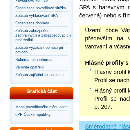
Povodňové komise
SPA s barevným roz
Organizace povodňové služby
červená) nebo s řím
Způsob vyhlašování SPA
Organizace dopravy
Území obce Váp
Způsob zabezpečení
záchranných a zabezpečovacích
především na 
prostředků
varování a včasno
Způsob vyžádání pomoci při
povodni
Schéma toku informací
Hlásné profily 
Varovná opatření
Hlásný profil 
Způsob zajištění aktualizace
Profil se nach
Hlásný profil 
Grafická část
Profil se na
p. 207.
Mapa povodňového plánu obce
dPP České republiky
Směrodatné hlásn