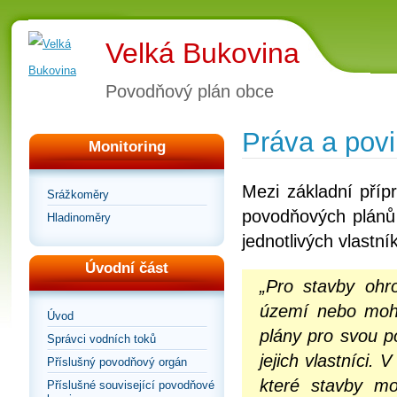
Velká Bukovina
Povodňový plán obce
Práva a povi
Monitoring
Mezi základní příp
Srážkoměry
povodňových plánů 
Hladinoměry
jednotlivých vlastn
Úvodní část
„Pro stavby ohr
území nebo moho
Úvod
plány pro svou 
Správci vodních toků
jejich vlastníci.
Příslušný povodňový orgán
které stavby mo
Příslušné související povodňové