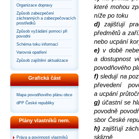
Organizace dopravy
které mohou zp
Způsob zabezpečení
níže po toku
záchranných a zabezpečovacích
prostředků
d)
zajišťují pr
Způsob vyžádání pomoci při
předmětů a zaří
povodni
nebo ucpání kor
Schéma toku informací
e)
v době nebezp
Varovná opatření
a dostupnost vě
Způsob zajištění aktualizace
povodňového pl
f)
sledují na po
Grafická část
převedení po
a ucpání průtočn
Mapa povodňového plánu obce
g)
účastní se hl
dPP České republiky
povodně povodň
sbor České repu
Plány vlastníků nem.
h)
zajišťují zác
sklizně
Práva a povinnosti vlastníků