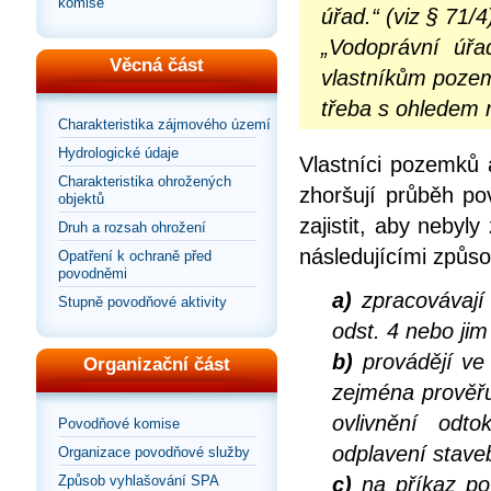
komise
úřad.“ (viz § 71/4
„Vodoprávní úřa
Věcná část
vlastníkům pozem
třeba s ohledem n
Charakteristika zájmového území
Hydrologické údaje
Vlastníci pozemků 
Charakteristika ohrožených
zhoršují průběh po
objektů
zajistit, aby neby
Druh a rozsah ohrožení
následujícími způso
Opatření k ochraně před
povodněmi
a)
zpracovávají 
Stupně povodňové aktivity
odst. 4 nebo ji
b)
provádějí ve
Organizační část
zejména prověřu
ovlivnění od
Povodňové komise
odplavení staveb
Organizace povodňové služby
Způsob vyhlašování SPA
c)
na příkaz po