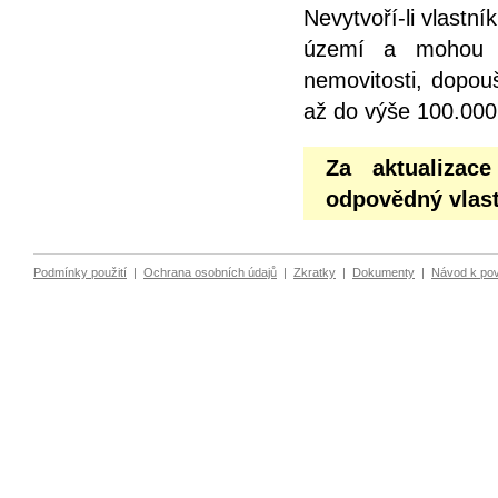
Nevytvoří-li vlastn
území a mohou z
nemovitosti, dopou
až do výše 100.000
Za aktualizac
odpovědný vlast
Podmínky použití
|
Ochrana osobních údajů
|
Zkratky
|
Dokumenty
|
Návod k po