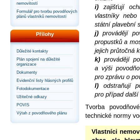
nemovitostí
i)
zajišťují och
Formulář pro tvorbu povodňových
vlastníky nebo
plánů vlastníků nemovitostí
státní plavební 
j)
provádějí po
Přílohy
propustků a mos
jejich průtočná 
Důležité kontakty
k)
provádějí po
Plán spojení na důležité
organizace
a výši povodňo
Dokumenty
pro zprávu o po
Evidenční listy hlásných profilů
l)
odstraňují p
Fotodokumentace
pro případ dalš
Užitečné odkazy
POVIS
Tvorba povodňové
Výtah z povodňového plánu
technické normy vo
Vlastníci nemov