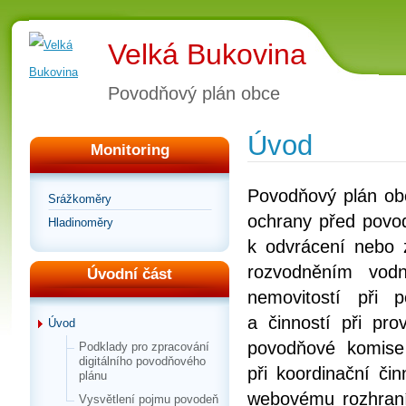
Velká Bukovina
Povodňový plán obce
Úvod
Monitoring
Povodňový plán ob
Srážkoměry
ochrany před povo
Hladinoměry
k odvrácení nebo 
rozvodněním vod
Úvodní část
nemovitostí při 
a činností při pr
Úvod
povodňové komise
Podklady pro zpracování
digitálního povodňového
při koordinační či
plánu
webovému rozhraní,
Vysvětlení pojmu povodeň