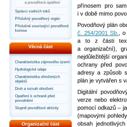
a povodňová opatření
přínosem pro samo
Správci vodních toků
i v době mimo povo
Příslušný povodňový orgán
Povodňový plán obc
Příslušné související povodňové
komise
č. 254/2001 Sb.
, o
a to z části tex
Věcná část
a organizační), gr
nejdůležitější organ
Charakteristika zájmového území
ochrany před povo
Hydrologické údaje
adresy a způsob s
Charakteristika ohrožených
plán je vytvářen s
objektů
Druh a rozsah ohrožení
Digitální povodňov
Opatření k ochraně před
verze nebo elektr
povodněmi
pomocí odkazů – jak
Stupně povodňové aktivity
(mapovými pohledy
obsah jednotlivýc
Organizační část