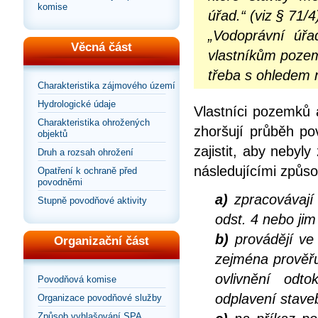
komise
úřad.“ (viz § 71/4
„Vodoprávní úřa
Věcná část
vlastníkům pozem
třeba s ohledem n
Charakteristika zájmového území
Hydrologické údaje
Vlastníci pozemků 
Charakteristika ohrožených
zhoršují průběh po
objektů
zajistit, aby neby
Druh a rozsah ohrožení
následujícími způso
Opatření k ochraně před
povodněmi
a)
zpracovávají 
Stupně povodňové aktivity
odst. 4 nebo ji
b)
provádějí ve
Organizační část
zejména prověřu
ovlivnění od
Povodňová komise
odplavení staveb
Organizace povodňové služby
Způsob vyhlašování SPA