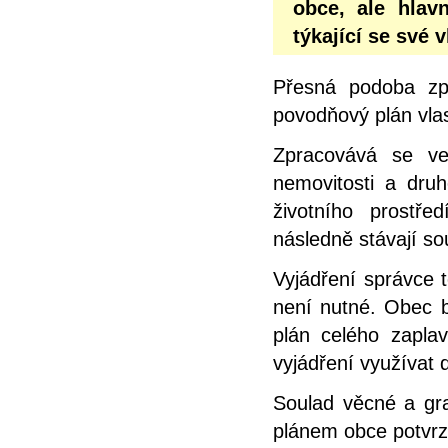
obce, ale hlav
týkající se své 
Přesná podoba zp
povodňový plán vlas
Zpracovává se ve
nemovitosti a dru
životního prostř
následně stávají s
Vyjádření správce 
není nutné. Obec b
plán celého zapl
vyjádření využívat d
Soulad věcné a gra
plánem obce potvrz