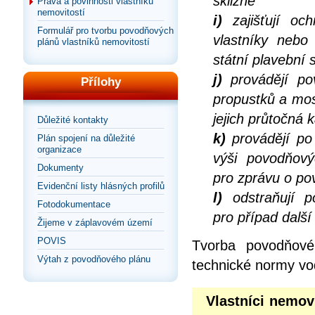
sklizně
Práva a povinnosti vlastníků
nemovitostí
i)
zajišťují och
Formulář pro tvorbu povodňových
vlastníky nebo
plánů vlastníků nemovitostí
státní plavební 
j)
provádějí po
Přílohy
propustků a mos
jejich průtočná 
Důležité kontakty
k)
provádějí po 
Plán spojení na důležité
organizace
výši povodňov
Dokumenty
pro zprávu o po
Evidenční listy hlásných profilů
l)
odstraňují p
Fotodokumentace
pro případ dalš
Žijeme v záplavovém území
POVIS
Tvorba povodňové
Výtah z povodňového plánu
technické normy vo
Vlastníci nemov