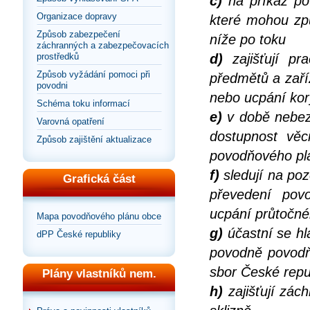
c)
na příkaz po
Organizace dopravy
které mohou zp
Způsob zabezpečení
níže po toku
záchranných a zabezpečovacích
prostředků
d)
zajišťují pr
Způsob vyžádání pomoci při
předmětů a zaří
povodni
nebo ucpání kor
Schéma toku informací
e)
v době nebezp
Varovná opatření
dostupnost věc
Způsob zajištění aktualizace
povodňového pl
f)
sledují na po
Grafická část
převedení pov
ucpání průtočnéh
Mapa povodňového plánu obce
g)
účastní se hl
dPP České republiky
povodně povodň
sbor České repu
Plány vlastníků nem.
h)
zajišťují zác