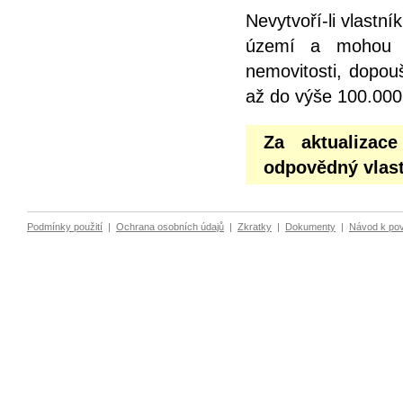
Nevytvoří-li vlastn
území a mohou z
nemovitosti, dopou
až do výše 100.000
Za aktualizac
odpovědný vlast
Podmínky použití
|
Ochrana osobních údajů
|
Zkratky
|
Dokumenty
|
Návod k po