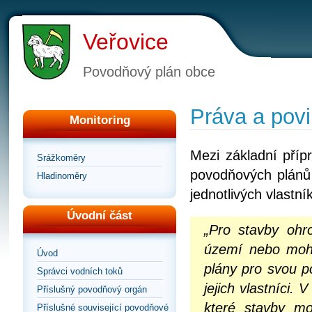
Veřovice
Povodňový plán obce
Práva a povi
Monitoring
Mezi základní příp
Srážkoměry
povodňových plánů 
Hladinoměry
jednotlivých vlastn
Úvodní část
„Pro stavby ohr
území nebo moho
Úvod
plány pro svou 
Správci vodních toků
jejich vlastníci.
Příslušný povodňový orgán
které stavby mo
Příslušné související povodňové