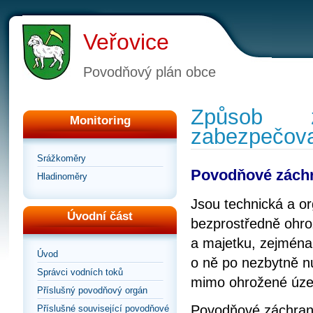
Veřovice
Povodňový plán obce
Způsob z
Monitoring
zabezpečova
Srážkoměry
Povodňové zách
Hladinoměry
Jsou technická a o
Úvodní část
bezprostředně ohro
a majetku, zejména
Úvod
o ně po nezbytně n
Správci vodních toků
mimo ohrožené úze
Příslušný povodňový orgán
Povodňové záchrann
Příslušné související povodňové