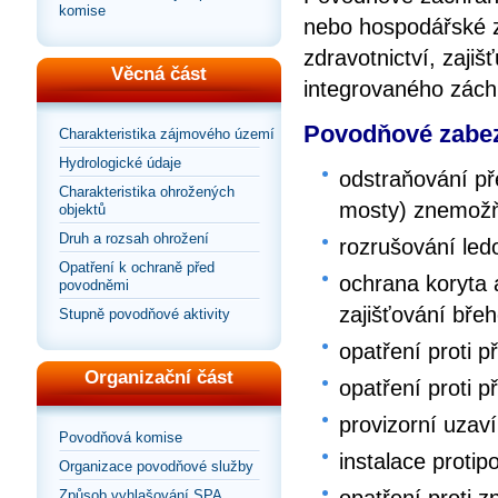
komise
nebo hospodářské z
zdravotnictví, zaji
Věcná část
integrovaného zác
Povodňové zabez
Charakteristika zájmového území
Hydrologické údaje
odstraňování př
Charakteristika ohrožených
mosty) znemožňu
objektů
Druh a rozsah ohrožení
rozrušování le
Opatření k ochraně před
ochrana koryta
povodněmi
zajišťování bře
Stupně povodňové aktivity
opatření proti p
Organizační část
opatření proti p
provizorní uzaví
Povodňová komise
instalace proti
Organizace povodňové služby
Způsob vyhlašování SPA