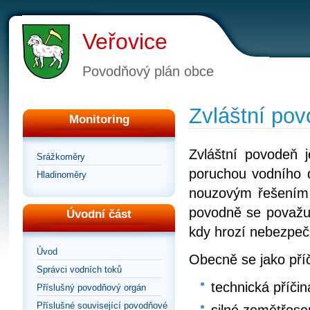
Veřovice
Povodňový plán obce
Zvláštní po
Monitoring
Zvláštní povodeň 
Srážkoměry
poruchou vodního d
Hladinoměry
nouzovým řešením k
povodně se považuj
Úvodní část
kdy hrozí nebezpeč
Úvod
Obecně se jako příč
Správci vodních toků
technická příčin
Příslušný povodňový orgán
Příslušné související povodňové