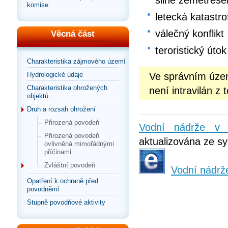
silné zemětřese
komise
letecká katastr
válečný konflikt
Věcná část
teroristický útok
Charakteristika zájmového území
Hydrologické údaje
Ve správním územ
Charakteristika ohrožených
není intravilán z 
objektů
Druh a rozsah ohrožení
Přirozená povodeň
Vodní nádrže v 
Přirozená povodeň
aktualizována ze sy
ovlivněná mimořádnými
příčinami
Zvláštní povodeň
Vodní nádrž
Opatření k ochraně před
povodněmi
Stupně povodňové aktivity