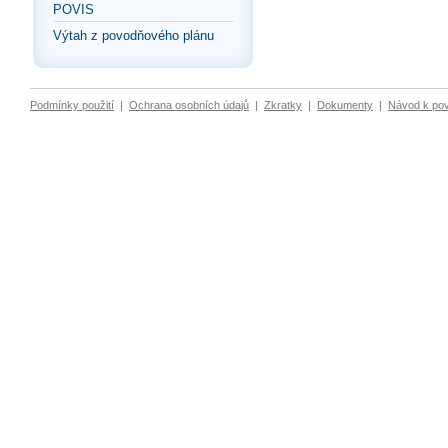
POVIS
Výtah z povodňového plánu
Podmínky použití
|
Ochrana osobních údajů
|
Zkratky
|
Dokumenty
|
Návod k po