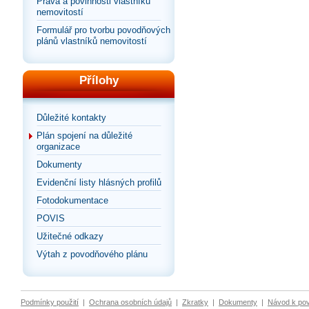
Práva a povinnosti vlastníků
nemovitostí
Formulář pro tvorbu povodňových
plánů vlastníků nemovitostí
Přílohy
Důležité kontakty
Plán spojení na důležité
organizace
Dokumenty
Evidenční listy hlásných profilů
Fotodokumentace
POVIS
Užitečné odkazy
Výtah z povodňového plánu
Podmínky použití
|
Ochrana osobních údajů
|
Zkratky
|
Dokumenty
|
Návod k po