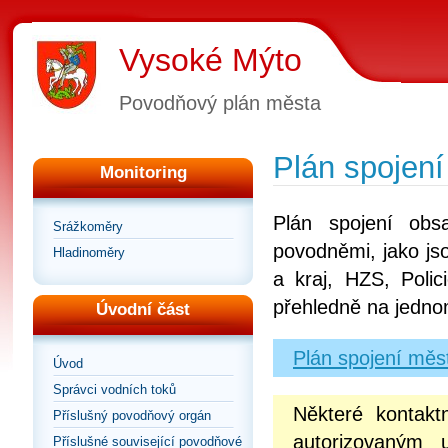
Vysoké Mýto
Povodňový plán města
Plán spojení
Monitoring
Plán spojení obs
Srážkoměry
povodněmi, jako js
Hladinoměry
a kraj, HZS, Poli
přehledně na jedno
Úvodní část
Plán spojení měs
Úvod
Správci vodních toků
Některé kontakt
Příslušný povodňový orgán
autorizovaným 
Příslušné související povodňové