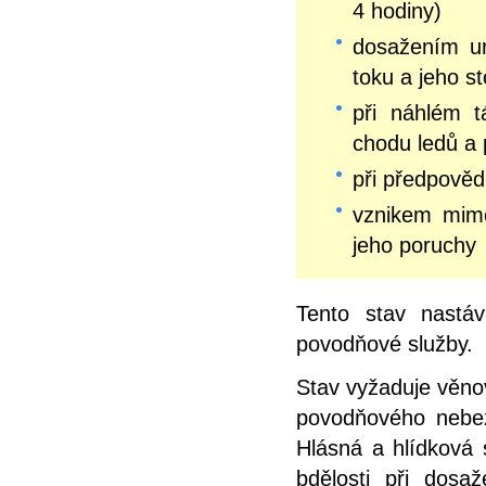
4 hodiny)
dosažením ur
toku a jeho st
při náhlém t
chodu ledů a 
při předpověd
vznikem mimo
jeho poruchy
Tento stav nastá
povodňové služby.
Stav vyžaduje věno
povodňového nebezp
Hlásná a hlídková 
bdělosti při dosa