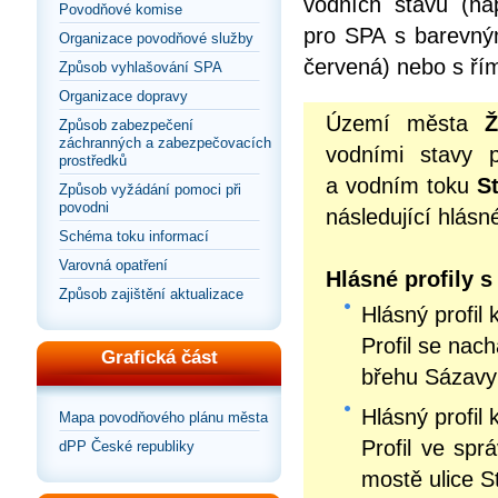
vodních stavů (nap
Povodňové komise
pro SPA s barevným 
Organizace povodňové služby
červená) nebo s řím
Způsob vyhlašování SPA
Organizace dopravy
Území města
Ž
Způsob zabezpečení
záchranných a zabezpečovacích
vodními stavy
prostředků
a vodním toku
S
Způsob vyžádání pomoci při
povodni
následující hlásné
Schéma toku informací
Varovná opatření
Hlásné profily 
Způsob zajištění aktualizace
Hlásný profil 
Profil se nac
Grafická část
břehu Sázavy 
Hlásný profil 
Mapa povodňového plánu města
Profil ve sp
dPP České republiky
mostě ulice St