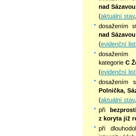
nad Sázavou
(
aktuální stav
dosažením 
nad Sázavou
(
evidenční list
dosažením
kategorie
C Ž
(
evidenční list
dosažením 
Polnička, Sá
(
aktuální stav
při
bezprost
z koryta již
při dlouhodo