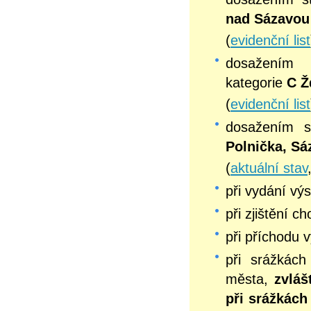
nad Sázavou
(
evidenční list
dosažení
kategorie
C Ž
(
evidenční list
dosažením 
Polnička, Sá
(
aktuální stav
při vydání v
při zjištění c
při příchodu 
při srážkách
města,
zvláš
při srážkách 