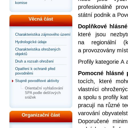
komise
profesionálně pr
státní podnik a Pov
Věcná část
Doplňkové hlásné 
které jsou nezby
Charakteristika zájmového území
na regionální (
Hydrologické údaje
a provozovány míst
Charakteristika ohrožených
objektů
Profily kategorie A 
Druh a rozsah ohrožení
Opatření k ochraně před
Pomocné hlásné pr
povodněmi
tocích, které mo
Stupně povodňové aktivity
vlastníci ohrožený
Orientační vyhlašování
SPA podle dešťových
a spolu s profily k
srážek
pracují na různé t
varování obyvatels
Organizační část
Doporučené minim