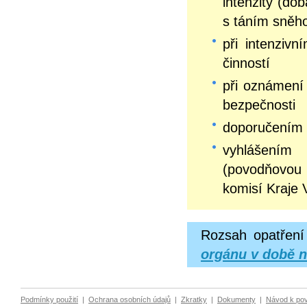
intenzity (do
s táním sněh
při intenziv
činností
při oznámení 
bezpečnosti
doporučením 
vyhlášením
(povodňovou
komisí Kraje 
Rozsah opatření
orgánu v době n
Podmínky použití
|
Ochrana osobních údajů
|
Zkratky
|
Dokumenty
|
Návod k po