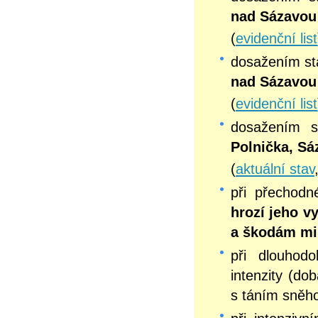
nad Sázavou
(
evidenční list
dosažením s
nad Sázavou 
(
evidenční list
dosažením 
Polnička, Sá
(
aktuální stav
při přechod
hrozí jeho v
a škodám mi
při dlouhodo
intenzity (do
s táním sněh