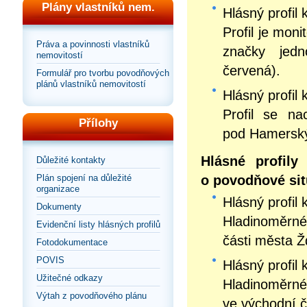
Plány vlastníků nem.
Hlásný profil 
Profil je mon
Práva a povinnosti vlastníků
značky jedno
nemovitostí
červená).
Formulář pro tvorbu povodňových
plánů vlastníků nemovitostí
Hlásný profil 
Profil se na
Přílohy
pod Hamerský
Hlásné profily
Důležité kontakty
o povodňové sit
Plán spojení na důležité
organizace
Hlásný profil 
Dokumenty
Hladinoměrné 
Evidenční listy hlásných profilů
části města 
Fotodokumentace
POVIS
Hlásný profil 
Užitečné odkazy
Hladinoměrn
Výtah z povodňového plánu
ve východní 