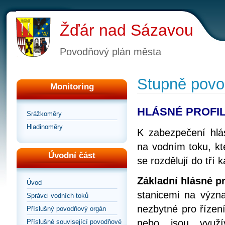
Žďár nad Sázavou
Povodňový plán města
Stupně povod
Monitoring
HLÁSNÉ PROFI
Srážkoměry
Hladinoměry
K zabezpečení hlás
na vodním toku, kt
Úvodní část
se rozdělují do tří k
Základní hlásné pro
Úvod
stanicemi na význa
Správci vodních toků
nezbytné pro řízen
Příslušný povodňový orgán
nebo jsou využí
Příslušné související povodňové