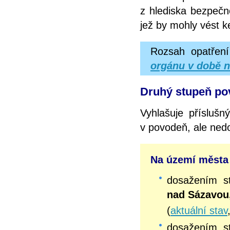
z hlediska bezpečno
jež by mohly vést k
Rozsah opatření
orgánu v době n
Druhý stupeň pov
Vyhlašuje přísluš
v povodeň, ale ned
Na území města 
dosažením 
nad Sázavou
(
aktuální stav
dosažením 