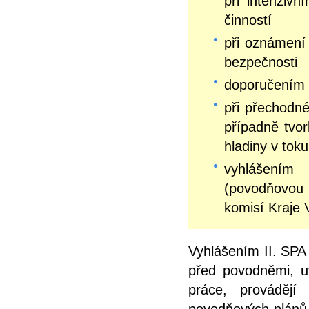
při intenziv
činností
při oznámení 
bezpečnosti
doporučením 
při přechodn
případně tvo
hladiny v toku
vyhlášením
(povodňovou
komisí Kraje 
Vyhlášením II. SPA 
před povodněmi, u
práce, prováděj
povodňových plánů. 