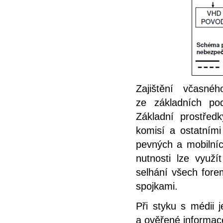
Zajištění včasné
ze základních po
Základní prostřed
komisí a ostatním
pevných a mobilních
nutnosti lze využí
selhání všech forem
spojkami.
Při styku s médii 
a ověřené informac