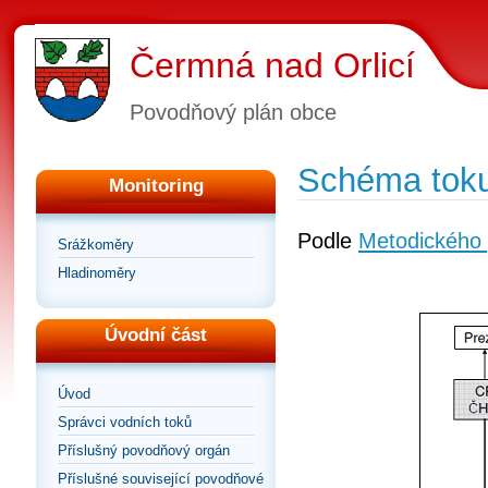
Čermná nad Orlicí
Povodňový plán obce
Schéma toku
Monitoring
Podle
Metodického 
Srážkoměry
Hladinoměry
Úvodní část
Úvod
Správci vodních toků
Příslušný povodňový orgán
Příslušné související povodňové