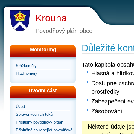
Krouna
Povodňový plán obce
Důležité kon
Monitoring
Tato kapitola obsah
Srážkoměry
Hlásná a hlídko
Hladinoměry
Dostupné záchra
Úvodní část
prostředky
Zabezpečení e
Úvod
Zásobování
Správci vodních toků
Příslušný povodňový orgán
Některé údaje j
Příslušné související povodňové