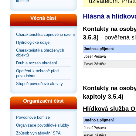
uživatelům. Příst
komise
Hlásná a hlídkov
Věcná část
Kontakty na osoby
Charakteristika zájmového území
3.5.3)
- pověřená s
Hydrologické údaje
Jméno a příjmení
Charakteristika ohrožených
objektů
Josef Pešava
Druh a rozsah ohrožení
Pavel Zástěra
Opatření k ochraně před
povodněmi
Stupně povodňové aktivity
Kontakty na osoby
kapitoly 3.5.4)
Organizační část
Hlídková služba 
Povodňové komise
Jméno a příjmení
Organizace povodňové služby
Josef Pešava
Způsob vyhlašování SPA
Pavel Zástěra