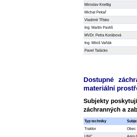
Miroslav Knettig
Michal Pekař
Vladimír Třísko
Ing. Martin Pavliš
MVDr. Petra Korábová
Ing. Miloš Vaňák
Pavel Talácko
Dostupné záchr
materiální prost
Subjekty poskytují
záchranných a zab
Typ techniky
Subje
Traktor
Obec 
UNC
Agro 