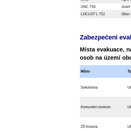
UNC 750
Josef
LOCUST L 752
Obec 
Zabezpečení eva
Místa evakuace, n
osob na území ob
Místo
T
Sokolovna
Ub
Komunitní centrum
U
ZŠ Krouna
Ub