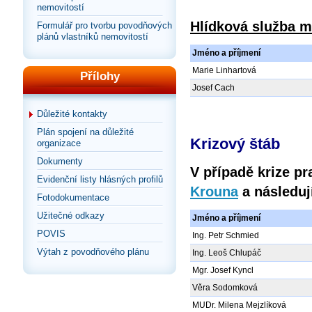
nemovitostí
Hlídková služba m
Formulář pro tvorbu povodňových
plánů vlastníků nemovitostí
Jméno a příjmení
Marie Linhartová
Přílohy
Josef Cach
Důležité kontakty
Plán spojení na důležité
Krizový štáb
organizace
Dokumenty
V případě krize pr
Evidenční listy hlásných profilů
Krouna
a následuj
Fotodokumentace
Užitečné odkazy
Jméno a příjmení
POVIS
Ing. Petr Schmied
Výtah z povodňového plánu
Ing. Leoš Chlupáč
Mgr. Josef Kyncl
Věra Sodomková
MUDr. Milena Mejzlíková