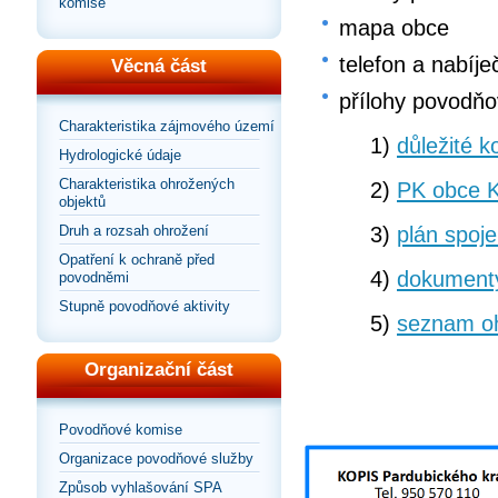
komise
mapa obce
telefon a nabíje
Věcná část
přílohy povodňo
Charakteristika zájmového území
1)
důležité k
Hydrologické údaje
Charakteristika ohrožených
2)
PK obce K
objektů
3)
plán spoje
Druh a rozsah ohrožení
Opatření k ochraně před
4)
dokument
povodněmi
Stupně povodňové aktivity
5)
seznam oh
Organizační část
Povodňové komise
Organizace povodňové služby
Způsob vyhlašování SPA