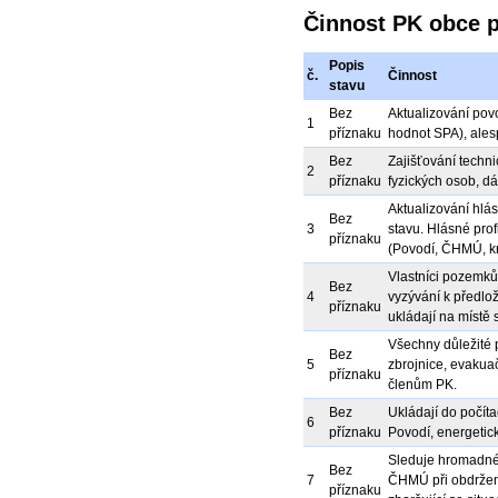
Činnost PK obce 
Popis
č.
Činnost
stavu
Bez
Aktualizování pov
1
příznaku
hodnot SPA), ales
Bez
Zajišťování techn
2
příznaku
fyzických osob, dál
Aktualizování hlás
Bez
3
stavu. Hlásné profi
příznaku
(Povodí, ČHMÚ, kr
Vlastníci pozemků 
Bez
4
vyzývání k předlo
příznaku
ukládají na místě
Všechny důležité 
Bez
5
zbrojnice, evakua
příznaku
členům PK.
Bez
Ukládají do počíta
6
příznaku
Povodí, energetick
Sleduje hromadné 
Bez
7
ČHMÚ při obdržen
příznaku