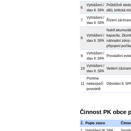
Vyhlášení /
Průběžně sledo
6
stav II. SPA
děl), kritická m
Vyhlášení /
7
Řízení záchrann
stav II. SPA
Nabít akumuláto
Vyhlášení /
kapacitu. Zkont
8
stav II. SPA
náhradní zdroj 
připojení počít
Vyhlášení /
9
Provádění evid
stav II. SPA
Vyhlášení /
10
Vedení záznam
stav II. SPA
Pomine
11
nebezpečí
Odvolání II. SP
povodně
Činnost PK obce př
č.
Popis stavu
Činno
1
Vyhlášení III. SPA
Svolán