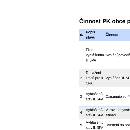
Činnost PK obce p
Popis
č.
Činnost
stavu
Před
1
vyhlášením
Svolání povod
II. SPA
Dosažení
2
limitů pro II.
Vyhlášení II. S
SPA
Vyhlášení /
3
Oznamuje se PK
stav II. SPA
Vyhlášení /
Varovat obyvate
4
stav II. SPA
situaci
Vyhlášení /
5
Uvedení do poh
stav II. SPA