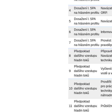
Dosažení I. SPA
Navázat 
4
na hlásném profilu
ORP.
Dosažení I. SPA
5
Navázat 
na hlásném profilu
Dosažení I. SPA
6
Informov
na hlásném profilu
Dosažení I. SPA
Provést 
7
na hlásném profilu
pravděpo
Předpoklad
Připravi
8
dalšího vzestupu
Navázat 
hladin toků
techniku
Předpoklad
Vyčleni
9
dalšího vzestupu
vodě a v
hladin toků
Prověřit
Předpoklad
pro prác
10
dalšího vzestupu
techniky
hladin toků
náhradní
Předpoklad
11
dalšího vzestupu
Průběžn
hladin toků