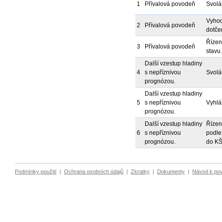
1
Přívalová povodeň
Svolá
Vyhod
2
Přívalová povodeň
dotče
Řízen
3
Přívalová povodeň
stavu.
Další vzestup hladiny
4
s nepříznivou
Svolá
prognózou.
Další vzestup hladiny
5
s nepříznivou
Vyhlá
prognózou.
Další vzestup hladiny
Řízen
6
s nepříznivou
podle
prognózou.
do KŠ
Podmínky použití
|
Ochrana osobních údajů
|
Zkratky
|
Dokumenty
|
Návod k po