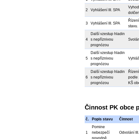
Vyhodn
2
Vyhlášení III. SPA
dotčen
Řízení
3
Vyhlášení III. SPA
stavu.
Další vzestup hladin
4
s nepříznivou
Svolán
prognózou
Další vzestup hladin
5
s nepříznivou
Vyhláš
prognózou
Další vzestup hladin
Řízení
6
s nepříznivou
podle 
prognózou
KŠ ob
Činnost PK obce 
č.
Popis stavu
Činnost
Pomine
1
nebezpečí
Odvolání III
povodně