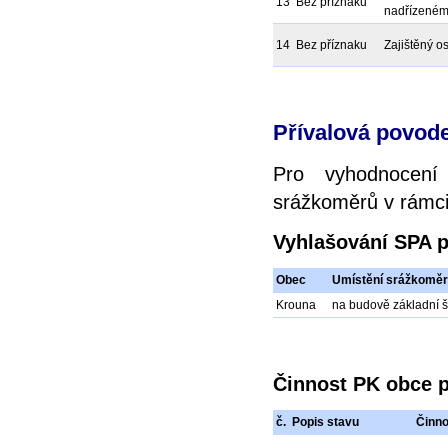
13
Bez příznaku
nadřízeném
14
Bez příznaku
Zajištěný o
Přívalová povod
Pro vyhodnocení
srážkoměrů v rámci 
Vyhlašování SPA 
Obec
Umístění srážkomě
Krouna
na budově základní š
Činnost PK obce p
č.
Popis stavu
Činno