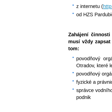
z internetu (
http
od HZS Pardubi
Zahájení činnost
musí vždy zapsat
tom:
povodňový org
Otradov, které l
povodňový orgá
fyzické a právn
správce vodního
podnik