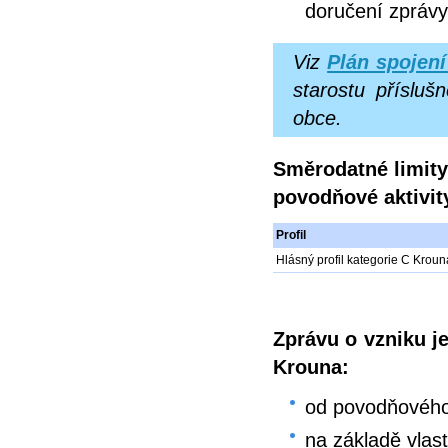
doručení zprávy
Viz
Plán spojení
starostu přísluš
obce.
Směrodatné limity
povodňové aktivit
Profil
Hlásný profil kategorie C Krou
Zprávu o vzniku 
Krouna:
od povodňového
na základě vlas