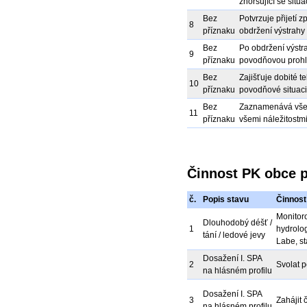
zhoršující se sit
Bez
Potvrzuje přijetí 
8
příznaku
obdržení výstrah
Bez
Po obdržení výstra
9
příznaku
povodňovou prohlí
Bez
Zajišťuje dobité te
10
příznaku
povodňové situaci
Bez
Zaznamenává všec
11
příznaku
všemi náležitostmi
Činnost PK obce p
č.
Popis stavu
Činnost
Monitor
Dlouhodobý déšť /
1
hydrolo
tání / ledové jevy
Labe, s
Dosažení I. SPA
2
Svolat p
na hlásném profilu
Dosažení I. SPA
3
Zahájit 
na hlásném profilu