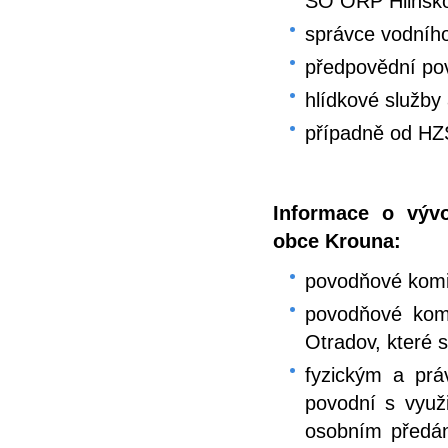
SO ORP Hlinsk
správce vodníh
předpovědní po
hlídkové služby 
případně od HZ
Informace o výv
obce Krouna:
povodňové komi
povodňové kom
Otradov, které 
fyzickým a pr
povodní s využ
osobním předán