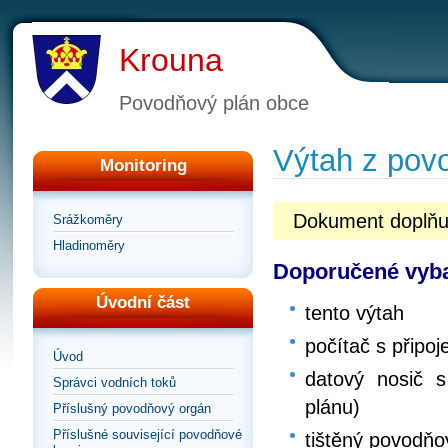
Krouna
Povodňový plán obce
Výtah z pov
Monitoring
Dokument doplňu
Srážkoměry
Hladinoměry
Doporučené vyba
Úvodní část
tento výtah
počítač s připoj
Úvod
datový nosič s
Správci vodních toků
plánu)
Příslušný povodňový orgán
Příslušné související povodňové
tištěný povodňo