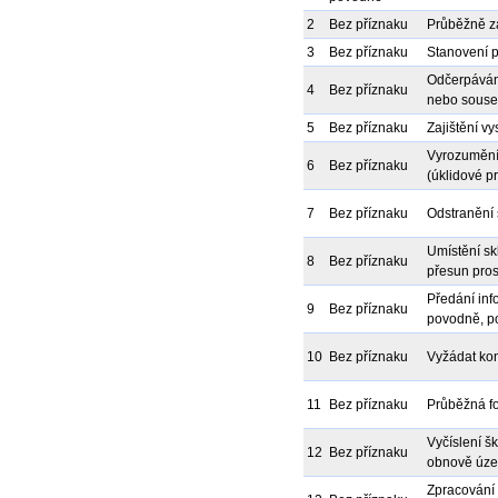
2
Bez příznaku
Průběžně z
3
Bez příznaku
Stanovení p
Odčerpáván
4
Bez příznaku
nebo souse
5
Bez příznaku
Zajištění v
Vyrozumění 
6
Bez příznaku
(úklidové p
7
Bez příznaku
Odstranění 
Umístění sk
8
Bez příznaku
přesun pros
Předání inf
9
Bez příznaku
povodně, po
10
Bez příznaku
Vyžádat kon
11
Bez příznaku
Průběžná f
Vyčíslení š
12
Bez příznaku
obnově úze
Zpracování