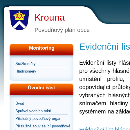
Krouna
Povodňový plán obce
Evidenční lis
Monitoring
Evidenční listy hl
Srážkoměry
pro všechny hlásné 
Hladinoměry
umístění profilu
odpovídající průtoky
Úvodní část
vybraných hlásných
snímačem hladiny
Úvod
systémem na zákla
Správci vodních toků
Příslušný povodňový orgán
Příslušné související povodňové
Evidenční list hlás