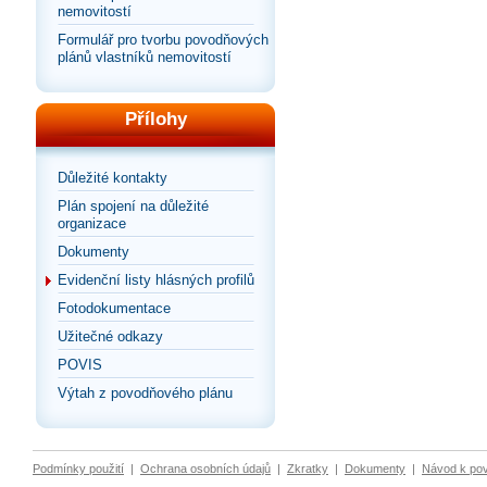
nemovitostí
Formulář pro tvorbu povodňových
plánů vlastníků nemovitostí
Přílohy
Důležité kontakty
Plán spojení na důležité
organizace
Dokumenty
Evidenční listy hlásných profilů
Fotodokumentace
Užitečné odkazy
POVIS
Výtah z povodňového plánu
Podmínky použití
|
Ochrana osobních údajů
|
Zkratky
|
Dokumenty
|
Návod k po