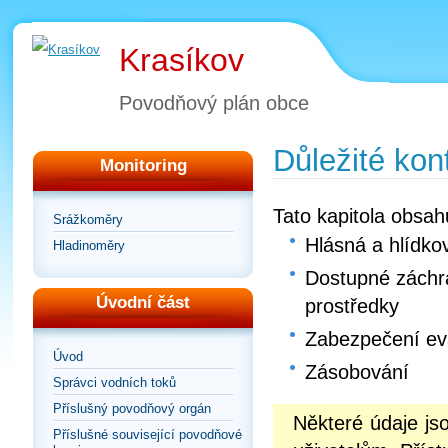
Krasíkov
Povodňový plán obce
Důležité kon
Monitoring
Tato kapitola obsah
Srážkoměry
Hlásná a hlídko
Hladinoměry
Dostupné záchra
Úvodní část
prostředky
Zabezpečení e
Úvod
Zásobování
Správci vodních toků
Příslušný povodňový orgán
Některé údaje j
Příslušné související povodňové