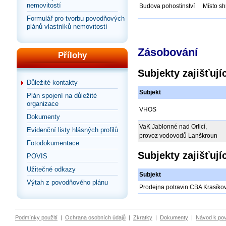
nemovitostí
Budova pohostinství
Místo sh
Formulář pro tvorbu povodňových
plánů vlastníků nemovitostí
Zásobování
Přílohy
Subjekty zajišťuj
Důležité kontakty
Subjekt
Plán spojení na důležité
organizace
VHOS
Dokumenty
VaK Jablonné nad Orlicí,
Evidenční listy hlásných profilů
provoz vodovodů Lanškroun
Fotodokumentace
Subjekty zajišťuj
POVIS
Užitečné odkazy
Subjekt
Výtah z povodňového plánu
Prodejna potravin CBA Krasíko
Podmínky použití
|
Ochrana osobních údajů
|
Zkratky
|
Dokumenty
|
Návod k po