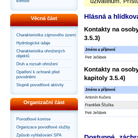
uživatelům. Příst
komise
Hlásná a hlídkov
Věcná část
Kontakty na osoby
Charakteristika zájmového území
3.5.3)
Hydrologické údaje
Jméno a příjmení
Charakteristika ohrožených
objektů
Petr Jeřábek
Druh a rozsah ohrožení
Kontakty na osoby
Opatření k ochraně před
kapitoly 3.5.4)
povodněmi
Stupně povodňové aktivity
Jméno a příjmení
Antonín Kučera
Organizační část
František Ščučka
Petr Jeřábek
Povodňové komise
Organizace povodňové služby
Způsob vyhlašování SPA
Dostupné záchr