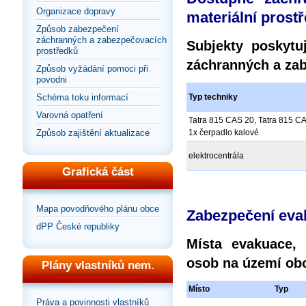
Organizace dopravy
materiální prost
Způsob zabezpečení
záchranných a zabezpečovacích
Subjekty poskytu
prostředků
záchranných a zab
Způsob vyžádání pomoci při
povodni
Typ techniky
Schéma toku informací
Varovná opatření
Tatra 815 CAS 20, Tatra 815 CA
1x čerpadlo kalové
Způsob zajištění aktualizace
elektrocentrála
Grafická část
Mapa povodňového plánu obce
Zabezpečení eva
dPP České republiky
Místa evakuace,
osob na území ob
Plány vlastníků nem.
Místo
Typ
Práva a povinnosti vlastníků