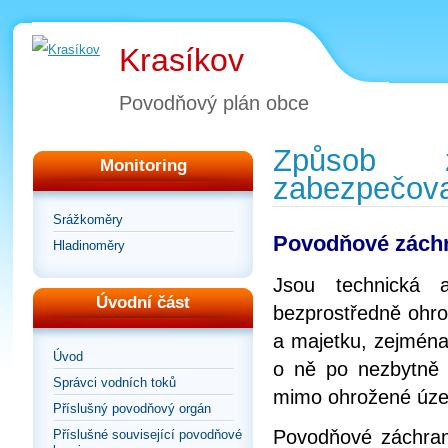
Krasíkov
Povodňový plán obce
Způsob z
Monitoring
zabezpečova
Srážkoměry
Povodňové zách
Hladinoměry
Jsou technická 
Úvodní část
bezprostředně ohro
a majetku, zejména
Úvod
o ně po nezbytně 
Správci vodních toků
mimo ohrožené úze
Příslušný povodňový orgán
Povodňové záchrann
Příslušné související povodňové