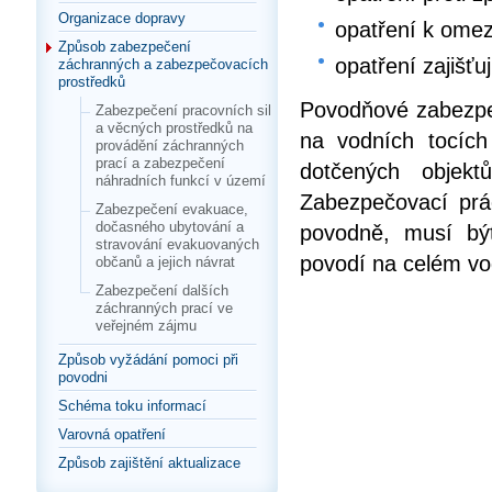
Organizace dopravy
opatření k omez
Způsob zabezpečení
opatření zajišťu
záchranných a zabezpečovacích
prostředků
Povodňové zabezpeč
Zabezpečení pracovních sil
a věcných prostředků na
na vodních tocích
provádění záchranných
prací a zabezpečení
dotčených objekt
náhradních funkcí v území
Zabezpečovací prá
Zabezpečení evakuace,
dočasného ubytování a
povodně, musí bý
stravování evakuovaných
povodí na celém vo
občanů a jejich návrat
Zabezpečení dalších
záchranných prací ve
veřejném zájmu
Způsob vyžádání pomoci při
povodni
Schéma toku informací
Varovná opatření
Způsob zajištění aktualizace