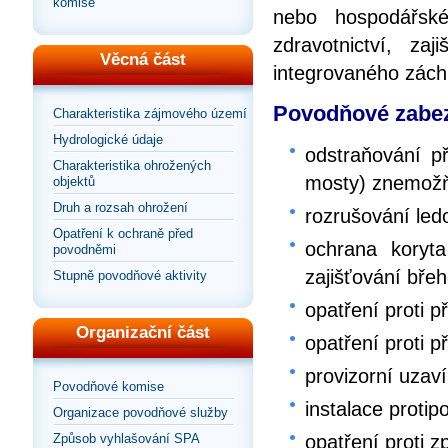
komise
nebo hospodářské
zdravotnictví, za
Věcná část
integrovaného zác
Povodňové zabez
Charakteristika zájmového území
Hydrologické údaje
odstraňování př
Charakteristika ohrožených
mosty) znemožňu
objektů
Druh a rozsah ohrožení
rozrušování le
Opatření k ochraně před
ochrana koryt
povodněmi
zajišťování bře
Stupně povodňové aktivity
opatření proti p
Organizační část
opatření proti p
provizorní uzaví
Povodňové komise
instalace proti
Organizace povodňové služby
opatření proti 
Způsob vyhlašování SPA