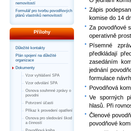
nemovitostí
Zápis podepsan
Formulář pro tvorbu povodňových
plánů vlastníků nemovitostí
komise do 14 d
Za povodňové s
Přílohy
operativně pros
Písemné zprá
Důležité kontakty
předkládají př
Plán spojení na důležité
organizace
zasedáním komi
Dokumenty
jednání povodň
Vzor vyhlášení SPA
formulace návr
Vzor odvolání SPA
Povodňová komi
Osnova souhrnné zprávy o
povodni
Ve sporných př
Potvrzení účasti
hlasů. Při rovn
Příkaz k provedení opatření
Členové povodňo
Osnova pro sledování škod
povodňové kom
a činností
Povodňová kniha