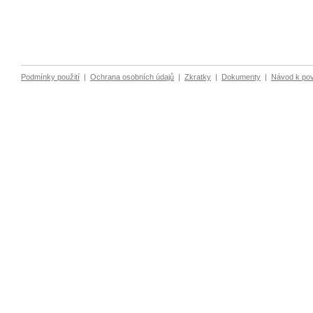
Podmínky použití
|
Ochrana osobních údajů
|
Zkratky
|
Dokumenty
|
Návod k po