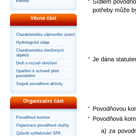
Sídlem povodňo
komise
potřeby může bý
Věcná část
Charakteristika zájmového území
Hydrologické údaje
Charakteristika ohrožených
objektů
Je dána statut
Druh a rozsah ohrožení
Opatření k ochraně před
povodněmi
Stupně povodňové aktivity
Organizační část
Povodňovou kom
Povodňové komise
Povodňová komi
Organizace povodňové služby
a) za povod
Způsob vyhlašování SPA