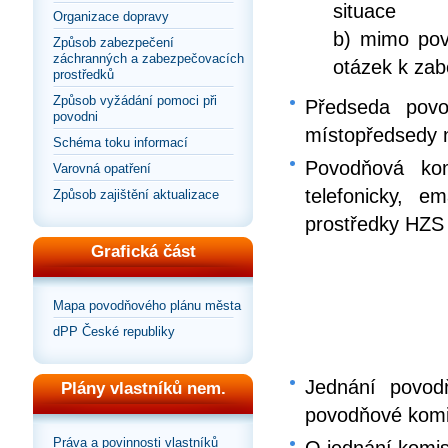
situace
Organizace dopravy
b) mimo pov
Způsob zabezpečení
záchranných a zabezpečovacích
otázek k za
prostředků
Způsob vyžádání pomoci při
Předseda povo
povodni
místopředsedy 
Schéma toku informací
Povodňová kom
Varovná opatření
telefonicky, e
Způsob zajištění aktualizace
prostředky HZS 
Grafická část
Mapa povodňového plánu města
dPP České republiky
Jednání povod
Plány vlastníků nem.
povodňové kom
Práva a povinnosti vlastníků
O jednání komis