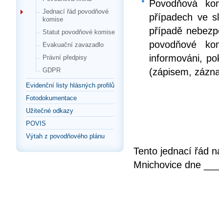
Povodňová kom
Jednací řád povodňové
případech ve s
komise
případě nebezp
Statut povodňové komise
povodňové kom
Evakuační zavazadlo
informováni, p
Právní předpisy
(zápisem, zázn
GDPR
Evidenční listy hlásných profilů
Fotodokumentace
Užitečné odkazy
POVIS
Výtah z povodňového plánu
Tento jednací řád 
Mnichovice dne __