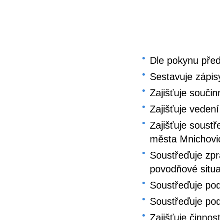
Dle pokynu před
Sestavuje zápis
Zajišťuje souči
Zajišťuje veden
Zajišťuje soust
města Mnichovi
Soustřeďuje zpr
povodňové situa
Soustřeďuje pod
Soustřeďuje pod
Zajišťuje činnos