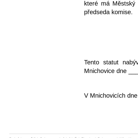
které má Městský ú
předseda komise.
Tento statut nabý
Mnichovice dne __
V Mnichovicích dn