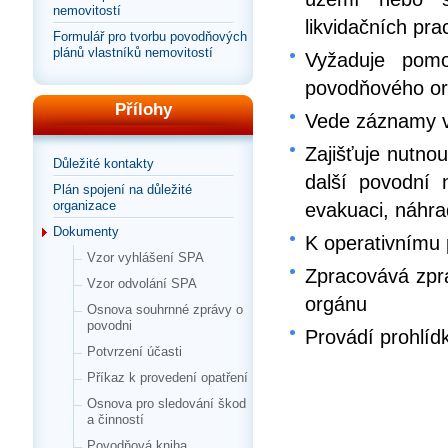
nemovitostí
likvidačních pr
Formulář pro tvorbu povodňových
plánů vlastníků nemovitostí
Vyžaduje pom
povodňového o
Přílohy
Vede záznamy v
Zajišťuje nutno
Důležité kontakty
další povodní
Plán spojení na důležité
organizace
evakuaci, náhra
Dokumenty
K operativnímu 
Vzor vyhlášení SPA
Zpracovává zpr
Vzor odvolání SPA
orgánu
Osnova souhrnné zprávy o
povodni
Provádí prohlíd
Potvrzení účasti
Příkaz k provedení opatření
Osnova pro sledování škod
a činností
Povodňová kniha