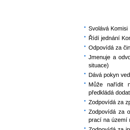
Svolává Komisi
Řídí jednání Ko
Odpovídá za či
Jmenuje a odvo
situace)
Dává pokyn ved
Může nařídit n
předkládá dodat
Zodpovídá za z
Zodpovídá za o
prací na území
Zodpovídá za i