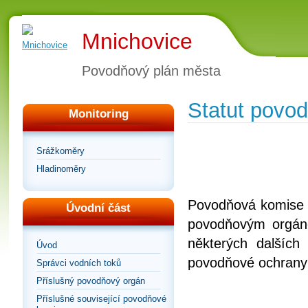
Mnichovice
Povodňový plán města
Statut povo
Monitoring
Srážkoměry
Hladinoměry
Povodňová komise m
Úvodní část
povodňovým orgán
některých dalších
Úvod
povodňové ochrany
Správci vodních toků
Příslušný povodňový orgán
Příslušné související povodňové