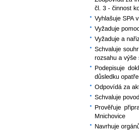
čl. 3 - činnost 
Vyhlašuje SPA v
Vyžaduje pomoc
Vyžaduje a naři
Schvaluje souh
rozsahu a výše 
Podepisuje dok
důsledku opatře
Odpovídá za ak
Schvaluje povo
Prověřuje přip
Mnichovice
Navrhuje orgánů