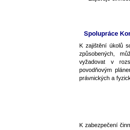
Spolupráce Kom
K zajištění úkolů 
způsobených, mů
vyžadovat v roz
povodňovým plánem
právnických a fyzic
K zabezpečení činno