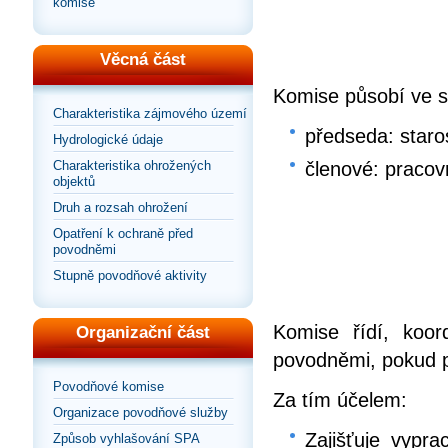
komise
Věcná část
Komise působí ve s
Charakteristika zájmového území
předseda: staro
Hydrologické údaje
Charakteristika ohrožených
členové: pracov
objektů
Druh a rozsah ohrožení
Opatření k ochraně před
povodněmi
Stupně povodňové aktivity
Komise řídí, koor
Organizační část
povodněmi, pokud 
Povodňové komise
Za tím účelem:
Organizace povodňové služby
Zajišťuje vypr
Způsob vyhlašování SPA