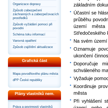
základním dokum
Organizace dopravy
Způsob zabezpečení
Účastní se hlás
záchranných a zabezpečovacích
prostředků
průběhu povodn
Způsob vyžádání pomoci při
území města 
povodni
Středočeského k
Schéma toku informací
Na svém území v
Varovná opatření
Způsob zajištění aktualizace
Oznamuje povo
ukončení činnos
Grafická část
Doporučuje m
schváleného ma
Mapa povodňového plánu města
Vyžaduje pomoc 
dPP České republiky
Koordinuje pro
města
Plány vlastníků nem.
Při vyhlášení
Práva a povinnosti vlastníků
území nebo s