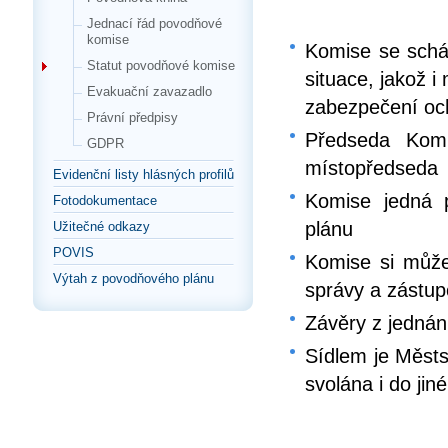
Jednací řád povodňové
komise
Komise se schá
Statut povodňové komise
situace, jakož 
Evakuační zavazadlo
zabezpečení och
Právní předpisy
Předseda Komi
GDPR
místopředseda
Evidenční listy hlásných profilů
Komise jedná p
Fotodokumentace
plánu
Užitečné odkazy
POVIS
Komise si může 
Výtah z povodňového plánu
správy a zástup
Závěry z jednán
Sídlem je Městs
svolána i do jin